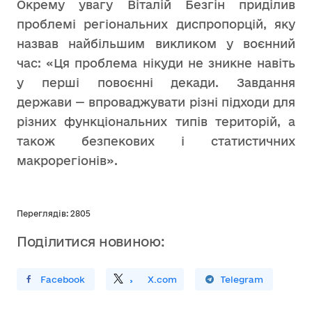
Окрему увагу Віталій Безгін приділив
проблемі регіональних диспропорцій, яку
назвав найбільшим викликом у воєнний
час: «Ця проблема нікуди не зникне навіть
у перші повоєнні декади. Завдання
держави — впроваджувати різні підходи для
різних функціональних типів територій, а
також безпекових і статистичних
макрорегіонів».
Переглядів: 2805
Поділитися новиною:
ирити У Facebook
Поділитись
На
X.com
Поширити У Telegram