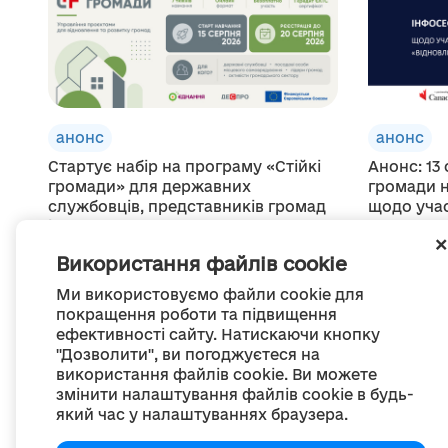
анонс
анонс
Стартує набір на програму «Стійкі
Анонс: 13
громади» для державних
громади н
службовців, представників громад
щодо учас
і...
для...
07 серпня 2026
07 серпня 2
Використання файлів cookie
Ми використовуємо файли cookie для
покращення роботи та підвищення
ефективності сайту. Натискаючи кнопку
"Дозволити", ви погоджуєтеся на
використання файлів cookie. Ви можете
змінити налаштування файлів cookie в будь-
який час у налаштуваннях браузера.
П