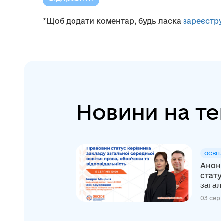
*Щоб додати коментар, будь ласка
зареєстр
Новини на те
ОСВІТ
Анон
стату
загал
03 сер