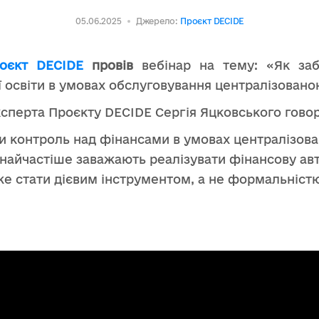
05.06.2025
Джерело:
Проєкт DECIDE
оєкт DECIDE
провів
вебінар на тему: «Як за
 освіти в умовах обслуговування централізовано
експерта Проєкту DECIDE Сергія Яцковського гово
и контроль над фінансами в умовах централізован
 найчастіше заважають реалізувати фінансову а
е стати дієвим інструментом, а не формальніст