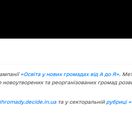
кампанії
«Освіта у нових громадах від А до Я»
. Ме
ю новоутворених та реорганізованих громад роз
vihromady.decide.in.ua
та у секторальній
рубриці
«