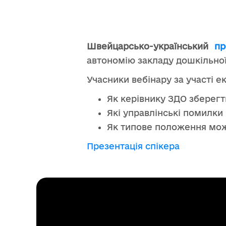
Швейцарсько-український
пр
автономію закладу дошкільної
Учасники вебінару за участі 
Як керівнику ЗДО зберегт
Які управлінські помилки
Як типове положення мож
Презентація спікера