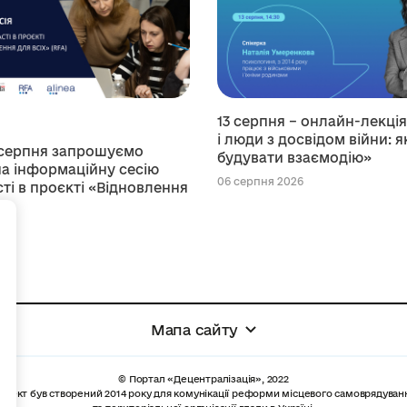
13 серпня – онлайн-лекці
і люди з досвідом війни: я
 серпня запрошуємо
будувати взаємодію»
а інформаційну сесію
06 серпня 2026
ті в проєкті «Відновлення
+
026
Мапа сайту
© Портал «Децентралізація», 2022
роект був створений 2014 року для комунікації реформи місцевого самоврядуван