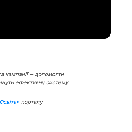
та кампанії — допомогти
винути ефективну систему
Освіта
»
порталу