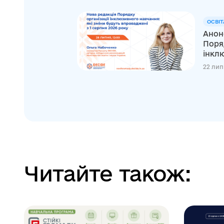
ОСВІТ
Анонс
Поряд
інклю
22 лип
Читайте також: