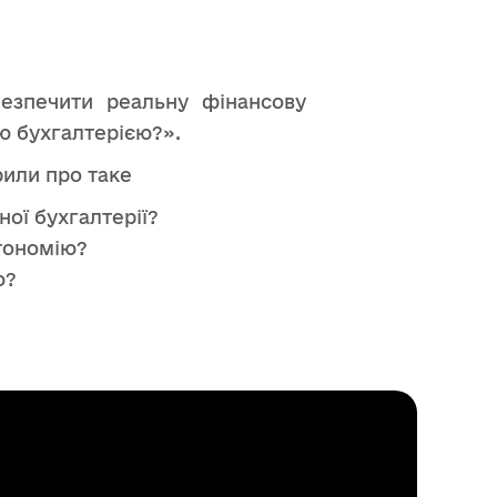
безпечити реальну фінансову
ю бухгалтерією?».
рили про таке
ої бухгалтерії?
втономію?
ю?