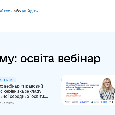
уйтесь
або
увійдіть
му: освіта вебінар
А ВЕБІНАР
с: вебінар «Правовий
с керівника закладу
ьної середньої освіти:...
пня 2026