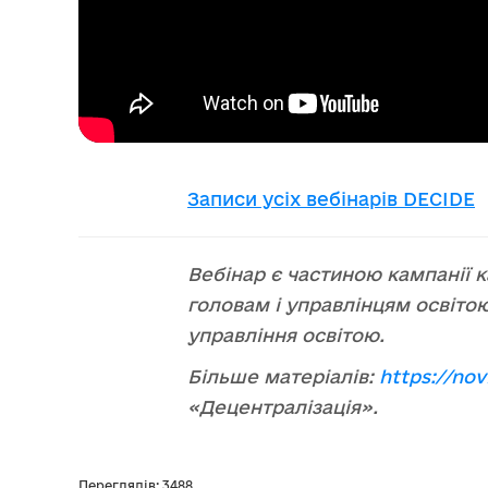
Записи усіх вебінарів DECIDE
Вебінар є частиною кампанії 
головам і управлінцям освіто
управління освітою.
Більше матеріалів:
https://no
«Децентралізація».
Переглядів: 3488