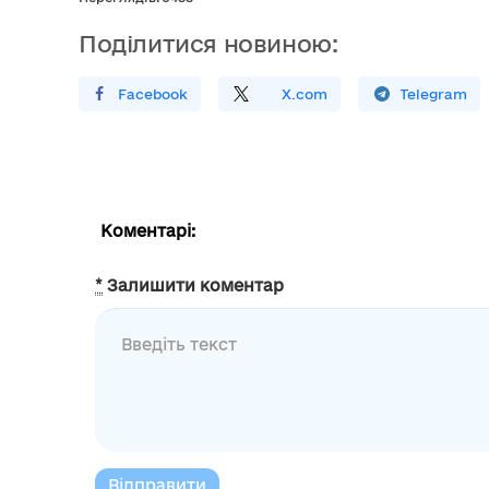
Поділитися новиною:
Поширити У Facebook
Поділитись
На
X.com
Поширити У Telegram
Коментарі:
*
Залишити коментар
Відправити