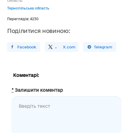
Область:
Тернопільська область
Переглядів: 4230
Поділитися новиною:
ирити У Facebook
Поділитись
На
X.com
Поширити У Telegram
Коментарі:
*
Залишити коментар