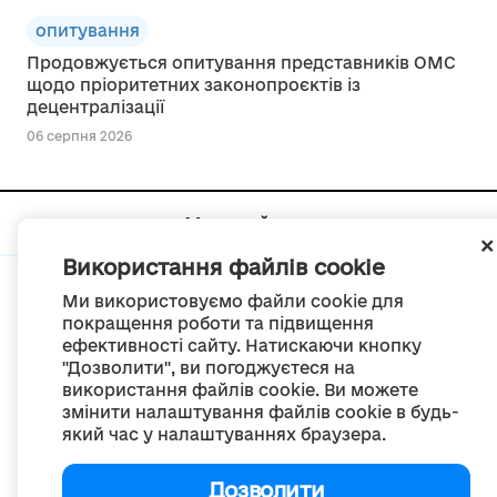
опитування
Продовжується опитування представників ОМС
щодо пріоритетних законопроєктів із
децентралізації
06 серпня 2026
Мапа сайту
Використання файлів cookie
Ми використовуємо файли cookie для
покращення роботи та підвищення
ефективності сайту. Натискаючи кнопку
© Портал «Децентралізація», 2022
"Дозволити", ви погоджуєтеся на
Проект був створений 2014 року для комунікації реформи місцевого
використання файлів cookie. Ви можете
самоврядування
змінити налаштування файлів cookie в будь-
та територіальної організації влади в Україні.
який час у налаштуваннях браузера.
Створення та наповнення -
ГО «Портал «Децентралізація»
Весь контент доступний за ліцензією
Creative Commons Attribution 4.0 International license,
Дозволити
якщо не зазначено інше