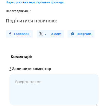
Чорноморська територіальна громада
Переглядів: 4857
Поділитися новиною:
ирити У Facebook
Поділитись
На
X.com
Поширити У Telegram
Коментарі:
*
Залишити коментар