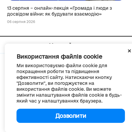
13 серпня – онлайн-лекція «Громада і люди з
досвідом війни: як будувати взаємодію»
06 серпня 2026
Мапа сайту
Використання файлів cookie
Ми використовуємо файли cookie для
покращення роботи та підвищення
ефективності сайту. Натискаючи кнопку
© Портал «Децентралізація», 2022
"Дозволити", ви погоджуєтеся на
Проект був створений 2014 року для комунікації реформи місцевого
використання файлів cookie. Ви можете
самоврядування
змінити налаштування файлів cookie в будь-
та територіальної організації влади в Україні.
Створення та наповнення -
ГО «Портал «Децентралізація»
який час у налаштуваннях браузера.
Весь контент доступний за ліцензією
Creative Commons Attribution 4.0 International license,
якщо не зазначено інше
Дозволити