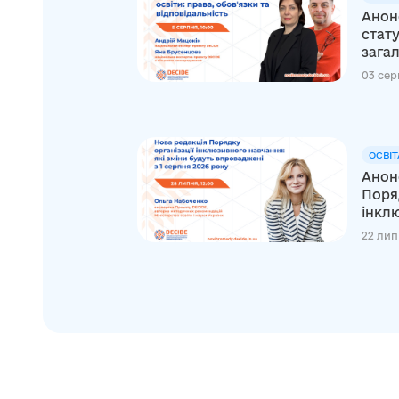
Анон
стату
загал
03 сер
ОСВІТ
Анонс
Поряд
інклю
22 лип