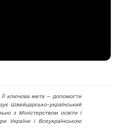
. Її ключова мета — допомогти
ізує Швейцарсько-український
ьно з Міністерством освіти і
ури України і Всеукраїнською