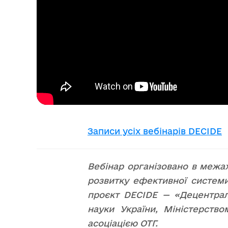
Записи усіх вебінарів DECIDE
Вебінар організовано в межах
розвитку ефективної системи
проєкт DECIDE — «Децентралі
науки України, Міністерство
асоціацією ОТГ.