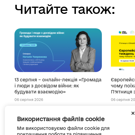
Читайте також:
13 серпня – онлайн-лекція «Громада
Європейсь
і люди з досвідом війни: як
чому поїха
будувати взаємодію»
П’ятниця з
06 серпня 2026
06 серпня 2
Використання файлів cookie
Ми використовуємо файли cookie для
покращення роботи та підвищення