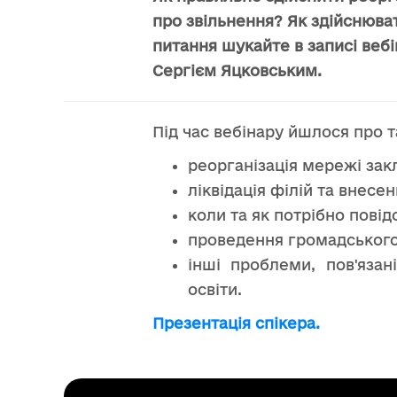
про звільнення? Як здійснювати
питання шукайте в записі ве
Сергієм Яцковським.
Під час вебінару йшлося про т
реорганізація мережі закл
ліквідація філій та внесе
коли та як потрібно повід
проведення громадського 
інші проблеми, пов'язан
освіти.
Презентація спікера.