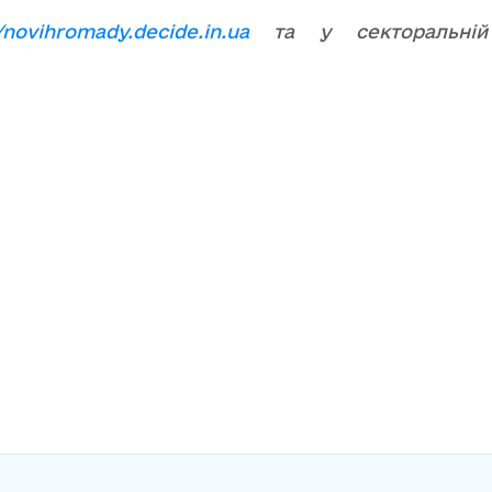
//novihromady.decide.in.ua
та у секторальн