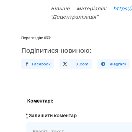
Більше матеріалів:
https:
"Децентралізація"
Переглядів: 6331
Поділитися новиною:
Поширити У Facebook
Поділитись
На
X.com
Поширити У Telegram
Коментарі:
*
Залишити коментар