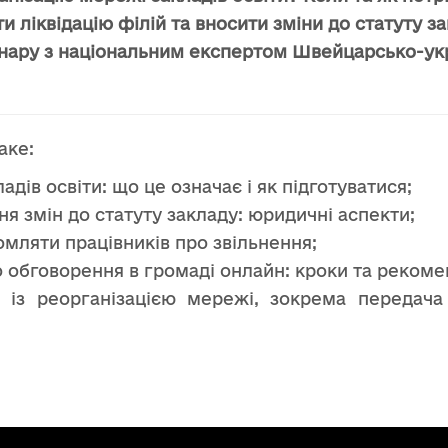
 ліквідацію філій та вносити зміни до статуту зак
бінару з національним експертом Швейцарсько-ук
аке:
адів освіти: що це означає і як підготуватися;
ння змін до статуту закладу: юридичні аспекти;
омляти працівників про звільнення;
обговорення в громаді онлайн: кроки та рекомен
і із реорганізацією мережі, зокрема передача