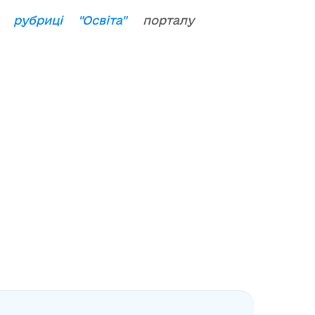
ій
рубриці "Освіта"
порталу