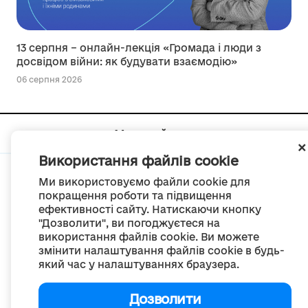
13 серпня – онлайн-лекція «Громада і люди з
досвідом війни: як будувати взаємодію»
06 серпня 2026
Мапа сайту
Використання файлів cookie
Ми використовуємо файли cookie для
покращення роботи та підвищення
ефективності сайту. Натискаючи кнопку
© Портал «Децентралізація», 2022
"Дозволити", ви погоджуєтеся на
Проект був створений 2014 року для комунікації реформи місцевого
використання файлів cookie. Ви можете
самоврядування
змінити налаштування файлів cookie в будь-
та територіальної організації влади в Україні.
Створення та наповнення -
ГО «Портал «Децентралізація»
який час у налаштуваннях браузера.
Весь контент доступний за ліцензією
Creative Commons Attribution 4.0 International license,
якщо не зазначено інше
Дозволити