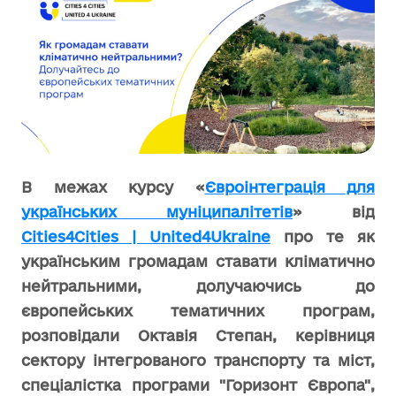
В межах курсу «
Євроінтеграція для
українських муніципалітетів
» від
Сities4Cities | United4Ukraine
про те як
українським громадам ставати кліматично
нейтральними, долучаючись до
європейських тематичних програм,
розповідали Октавія Степан, керівниця
сектору інтегрованого транспорту та міст,
спеціалістка програми "Горизонт Європа",