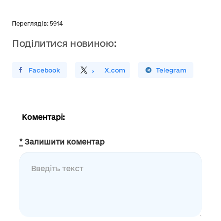
Переглядів: 5914
Поділитися новиною:
ирити У Facebook
Поділитись
На
X.com
Поширити У Telegram
Коментарі:
*
Залишити коментар