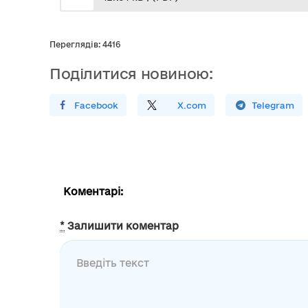
Переглядів: 4416
Поділитися новиною:
Поширити У Facebook
Поділитись
На
X.com
Поширити У Telegram
Коментарі:
*
Залишити коментар