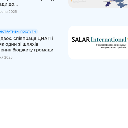
ди до...
есня 2025
НІСТРАТИВНІ ПОСЛУГИ
двох: співпраця ЦНАП і
к один зі шляхів
нення бюджету громади
ня 2025