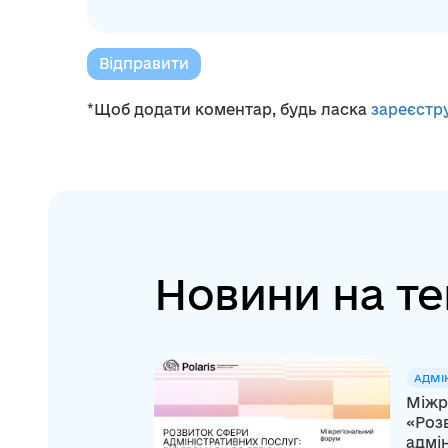
Відправити
*Щоб додати коментар, будь ласка
зареєстр
Новини на те
АДМІ
Міжр
«Роз
адмін