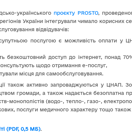
дсько-українського
проєкту PROSTO
, проведеног
регіонів України інтегрували чимало корисних се
луговування відвідувачів:
супутньою послугою є можливість оплати у ЦНА
 безкоштовний доступ до інтернет, понад 70
консультують щодо отримання е-послуг,
ували місця для самообслуговування.
кції також активно запроваджуються у ЦНАП. 
цтвом громади, а також надається безоплатна п
тв-монополістів (водо-, тепло-, газо-, електроп
ькових, послуги медичного характеру тощо також
іті (PDF, 0,5 МБ)
.