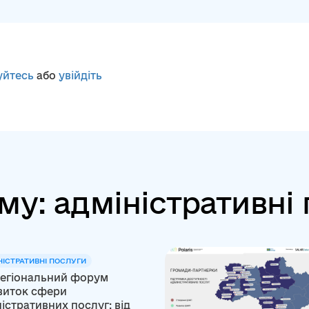
уйтесь
або
увійдіть
му: адміністративні
НІСТРАТИВНІ ПОСЛУГИ
егіональний форум
виток сфери
істративних послуг: від