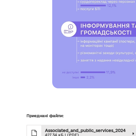
Приєднані файли:
Associated_and_public_services_2024
427.34 кБ | (PDF)