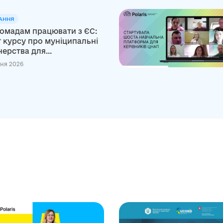
АННЯ
ромадам працювати з ЄС:
т курсу про муніципальні
ерства для...
тня 2026