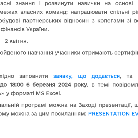
асні знання і розвинути навички на основі р
межах власних команд; напрацювати спільні рі
обудові партнерських відносин з колегами зі вс
фінансів України.
- 2 квітня.
ройденого навчання учасники отримають сертифі
бхідно заповнити
заявку, що додається
, та 
до 18:00 6 березня 2024 року
, в темі повідом
» у форматі MS Excel.
вчальній програмі можна на Заході-презентації, 
 якому можна за цим посиланням:
PRESENTATION EV