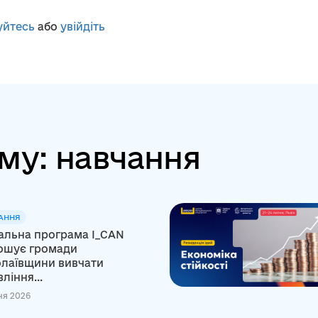
уйтесь
або
увійдіть
му: навчання
АННЯ
альна програма I_CAN
ошує громади
лаївщини вивчати
ління...
ня 2026