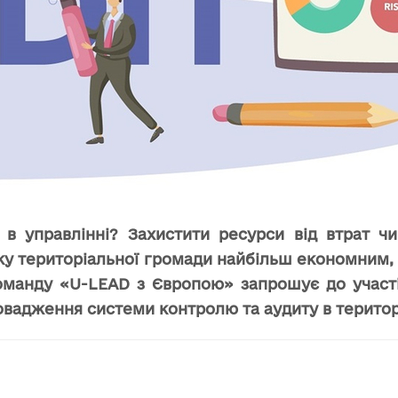
 в управлінні? Захистити ресурси від втрат 
итку територіальної громади найбільш економним
манду «U-LEAD з Європою» запрошує до участі
ровадження системи контролю та аудиту в терито