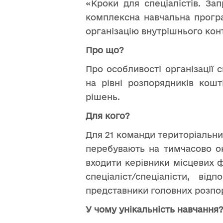
«Кроки для спеціалістів. З
комплексна навчальна програ
організацію внутрішнього кон
Про що?
Про особливості організації
на рівні розпорядників кош
рішень.
Для кого?
Для 21 команди територіальни
перебувають на тимчасово ок
входити керівники місцевих ф
спеціаліст/спеціалісти, ві
представники головних розпор
У чому унікальність навчання