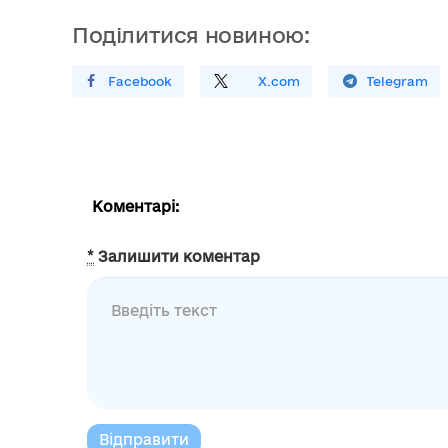
Поділитися новиною:
Поширити У Facebook
Поділитись
На
X.com
Поширити У Telegram
Коментарі:
*
Залишити коментар
Відправити