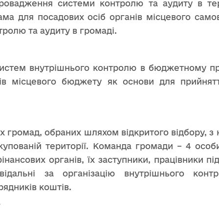
апровадження системи контролю та аудиту в те
ма для посадових осіб органів місцевого самов
тролю та аудиту в громаді.
 систем внутрішнього контролю в бюджетному пр
тів місцевого бюджету як основи для прийнят
х громад, обраних шляхом відкритого відбору, з н
упованій території. Команда громади – 4 осо
інансових органів, їх заступники, працівники під
дповідальні за організацію внутрішнього ко
ядників коштів.
?