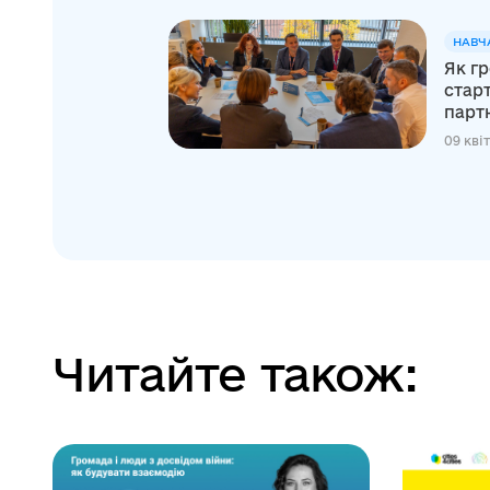
НАВЧ
Як г
стар
партн
09 кві
Читайте також: