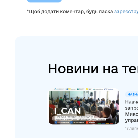
*Щоб додати коментар, будь ласка
зареєстр
Новини на те
НАВЧ
Навч
запр
Мико
управ
17 лип