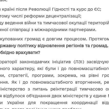
в країні після Революції Гідності та курс до ЄС;
тому числі реформи децентралізації;
ду ведення війни та тимчасової окупації територій
емної співпраці з міжнародними партнерами.
окупованих громад є довгим процесом. Протяго
ржавну політику відновлення регіонів та громад.
бхідно врахувати?
раторії законодавчих ініціатив (ЛЗІ) засвідчу
ого характеру, які були і до повномасштабного
и, стратегії, програми, зокрема, на рівні г
ня. Як і до повномасштабного вторгнення, ре
ністерство з питань реінтеграції тимчасово о
відбулося об’єднання двох міністерств у єдине 
ри України для покращення координації від