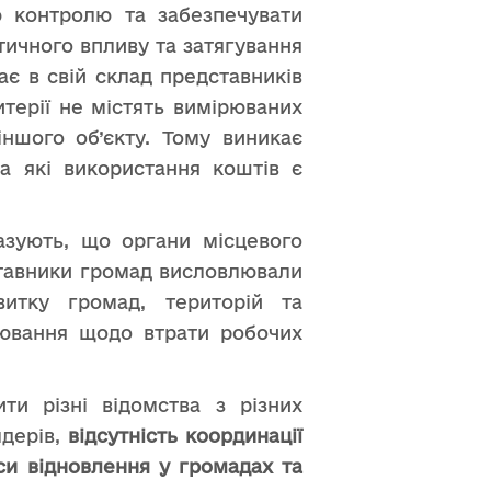
ю контролю та забезпечувати
тичного впливу та затягування
ає в свій склад представників
итерії не містять вимірюваних
іншого об’єкту. Тому виникає
на які використання коштів є
азують, що органи місцевого
ставники громад висловлювали
витку громад, територій та
оювання щодо втрати робочих
ти різні відомства з різних
лдерів,
відсутність координації
си відновлення у громадах та