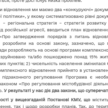
ься, проте досі існує низка проблем.
и відновлення ми маємо два «конкуруючі» докуме
ї політики», у якому систематизовано рівні доку
я – регіональна стратегія – стратегія розвитку
д російської агресії, вводиться план відновлення
Про затвердження порядків з питань відновл
у розробили на основі закону, зазначено, що 
мади розробляють на основі програми комплексно
 1) зруйновано та/або пошкоджено понад 15% жи
х пунктів; 2) чисельність населення змінилася 
мплексного відновлення прийнято в установле
о підзаконного регулювання Програма є необх
з законом «Про регулювання містобудівної діяль
ю.
У результаті у нас діє два закони, що супереча
ності у вищезгаданій Постанові КМУ, що
містит
ення, так і щодо розробки планів. Так, до тер