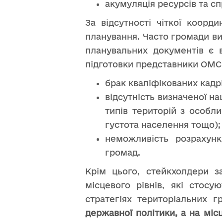
акумуляція ресурсів та с
За відсутності чіткої коорд
планування. Часто громади в
планувальних документів є 
підготовки представники ОМС
брак кваліфікованих кадр
відсутність визначеної н
типів територій з особл
густота населення тощо);
неможливість розрахунк
громад.
Крім цього, стейкхолдери з
місцевого рівнів, які стосу
стратегіях територіальних 
державної політики, а на міс