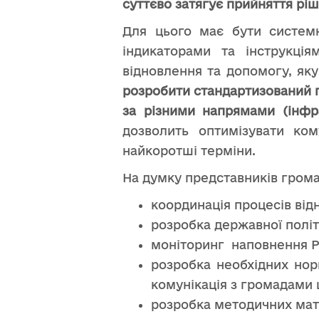
суттєво затягує прийняття рі
Для цього має бути системн
індикаторами та інструкці
відновлення та допомогу, як
розробити стандартизований п
за різними напрямами (інфра
дозволить оптимізувати ко
найкоротші терміни.
На думку представників грома
координація процесів від
розробка державної політ
моніторинг наповнення 
розробка необхідних нор
комунікація з громадами
розробка методичних мате