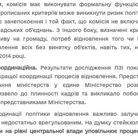
м, комісія має виконувати формальну функці
 прописаних критеріїв може виникнути ризик полі
є занепокоєння і той факт, що комісія не включ
адських об’єднань. З іншого боку, визначені кр
иву на громаду, потреб відновлення того чи 
лення всіх без винятку об’єктів, навіть тих, 
2014 році.
ординаційна.
Результати дослідження ЛЗІ пок
ращої координації процесів відновлення. Пред
ння міністерств у єдине Міністерство роз
извело до плинності кадрів та викликало поб
 з представниками Міністерства.
инації політики відновлення важливо залучи
є недостатньо врегульованим. На думку стейкхо
и на рівні центральної влади уповільнює проце