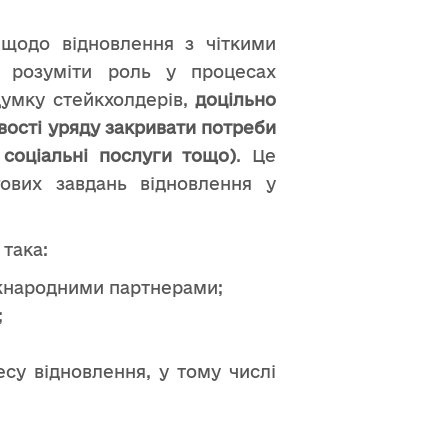
 щодо відновлення з чіткими
е розуміти роль у процесах
думку стейкхолдерів,
доцільно
вості уряду закривати потреби
 соціальні послуги тощо)
. Це
ових завдань відновлення у
 така:
іжнародними партнерами;
;
су відновлення, у тому числі