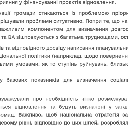
прияння у фінансуванні проєктів відновлення.
инації громади стикаються із проблемою пріор
ирішували проблеми ситуативно. Попри те, що на
важливим компонентом для визначення довгост
 та ВА зіштовхуються з багатьма труднощами,
ос
ів та відповідного досвіду написання планувальн
аціональної політики (наприклад, щодо поверненн
ивими умовами, як-то ступінь руйнувань, близьк
у базових показників для визначення соціал
ауважували про необхідність чітко розмежува
ються відновлення та будуть визначені у зага
громад.
Важливо, щоб національна стратегія за
цевому рівні, відповідно до цих цілей, розробля