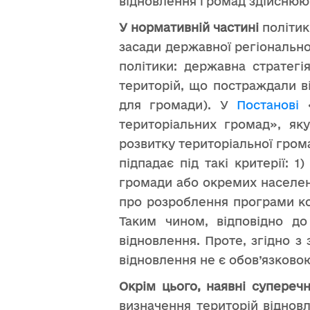
відновлення громад здійснюют
У нормативній частині
політик
засади державної регіонально
політики: державна стратегі
територій, що постраждали ві
для громади). У
Постанові
«
територіальних громад», як
розвитку територіальної гро
підпадає під такі критерії:
громади або окремих населени
про розроблення програми ко
Таким чином, відповідно д
відновлення. Проте, згідно 
відновлення не є обов’язково
Окрім цього, наявні супереч
визначення територій відновл