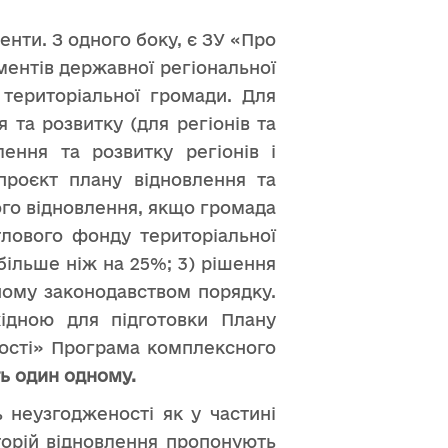
нти. З одного боку, є ЗУ «Про
ментів державної регіональної
 територіальної громади. Для
 та розвитку (для регіонів та
ення та розвитку регіонів і
проєкт плану відновлення та
го відновлення, якщо громада
тлового фонду територіальної
більше ніж на 25%; 3) рішення
ному законодавством порядку.
ідною для підготовки Плану
ності» Програма комплексного
ть один одному.
ь неузгодженості як у частині
иторій відновлення пропонують