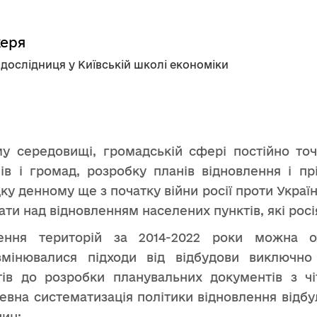
керя
 дослідниця у Київській школі економіки
му середовищі, громадській сфері постійно точа
нів і громад, розробку планів відновлення і пр
ку денному ще з початку війни росії проти України
ти над відновленням населених пунктів, які росі
ення територій за 2014-2022 роки можна о
мінювалися підходи від відбудови виключно 
ктів до розробки планувальних документів з ч
евна систематизація політики відновлення відбула
чин: