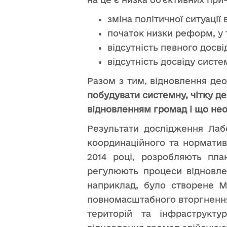
зміна політичної ситуації 
початок низки реформ, у 
відсутність певного досві
відсутність досвіду сист
Разом з тим, відновлення де
побудувати системну, чітку де
відновленням громад і що нео
Результати дослідження Лабо
координаційного та нормативн
2014 році, розробляють план
регулюють процеси відновлен
наприклад, було створене Мі
повномасштабного вторгнення 
територій та інфраструкту