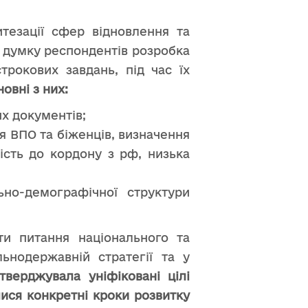
итезації сфер відновлення та
 думку респондентів розробка
рокових завдань, під час їх
новні з них:
их документів;
я ВПО та біженців, визначення
ість до кордону з рф, низька
ьно-демографічної структури
ти питання національного та
льнодержавній стратегії та у
тверджувала уніфіковані цілі
лися конкретні кроки розвитку