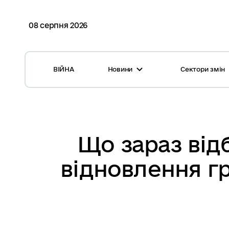
08 серпня 2026
ВІЙНА
Новини
Сектори змін
Усі новини
Місцеві бюджети
Міжнародна підтримка реформи
Громади: перелік та основні дані
Глосарій
Медицина
Що зараз від
Календар подій
ЦНАП
відновлення гр
Репортажі з громад
Безпека
Фотогалерея
Управління відходами
Хмара тегів