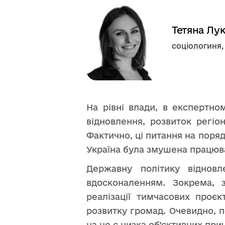
Тетяна Лу
соціологиня,
На рівні влади, в експертно
відновлення, розвиток регіо
Фактично, ці питання на поряд
Україна була змушена працюва
Державну політику відновл
вдосконаленням. Зокрема, з
реалізації тимчасових проє
розвитку громад. Очевидно, п
на це є низка об’єктивних при