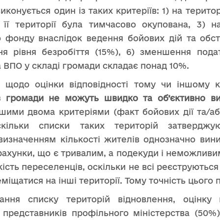
конується один із таких критеріїв: 1) на терито
 її території була тимчасово окупована, 3) н
 фонду внаслідок ведення бойових дій та обстр
ня рівня безробіття (15%), 6) зменшення под
а ВПО у складі громади складає понад 10%.
ь щодо оцінки відповідності тому чи іншому 
в
громади не можуть швидко та об’єктивно ви
ршими двома критеріями (факт бойових дії та/аб
кільки списки таких територій затвердж
 визначенням кількості жителів однозначно вин
рахунки, що є тривалим, а подекуди і неможливи
ість переселенців, оскільки не всі реєструються 
міщатися на інші території. Тому точність цього 
ання списку територій відновлення, оцінку в
і представників профільного міністерства (50%