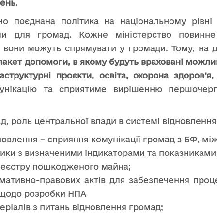
шень
.
о поєднана політика на національному рівні
ями для громад. Кожне міністерство повинн
у вони можуть спрямувати у громади. Тому, на 
акет допомоги, в якому будуть враховані можли
структурні проєкти, освіта, охорона здоров’я,
мунікацію та сприятиме вирішенню першочерг
д, роль центральної влади в системі відновлення
новлення – сприяння комунікації громад з БФ, м
ики з визначеними індикаторами та показниками
Реєстру пошкодженого майна;
мативно-правових актів для забезпечення проце
 щодо розробки НПА
ріалів з питань відновлення громад;