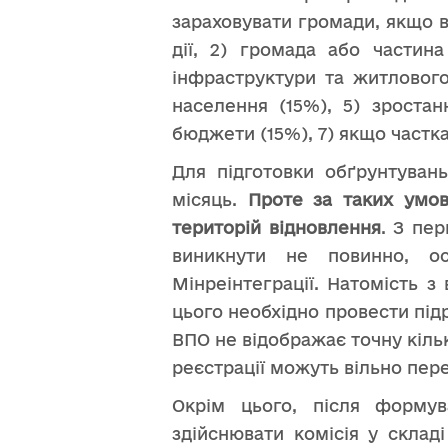
зараховувати громади, якщо ви
дії, 2) громада або частина
інфраструктури та житлового
населення (15%), 5) зростан
бюджети (15%), 7) якщо частк
Для підготовки обґрунтуван
місяць.
Проте за таких умо
територій відновлення
. З пе
виникнути не повинно, ос
Мінреінтеграції. Натомість з
цього необхідно провести під
ВПО не відображає точну кільк
реєстрації можуть вільно пере
Окрім цього, після формув
здійснювати комісія у склад