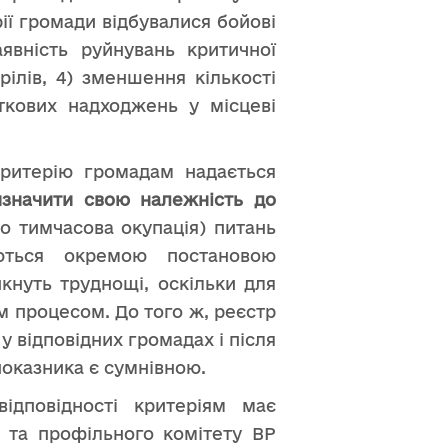
рії громади відбувалися бойові
аявність руйнувань критичної
ілів, 4) зменшення кількості
аткових надходжень у місцеві
критерію громадам надається
значити свою належність до
о тимчасова окупація) питань
уються окремою постановою
икнуть труднощі, оскільки для
м процесом. До того ж, реєстр
у відповідних громадах і після
показника є сумнівною.
ідповідності критеріям має
) та профільного комітету ВР