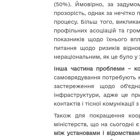
(50%). Ймовірно, за задумо
прозорість, однак за нечітко
процесу. Більш того, виклика
профільних асоціацій та гром
показників щодо їхнього впл
питання щодо ризиків віднов
нераціональним, як це було у 
Інша частина проблеми – ко
самоврядування потребують к
застереження щодо об’єдна
інфраструктури, адже це пр
контактів і тісної комунікації
Також для покращення коорд
міністерств, що на сьогодні 
між установами і відомствам