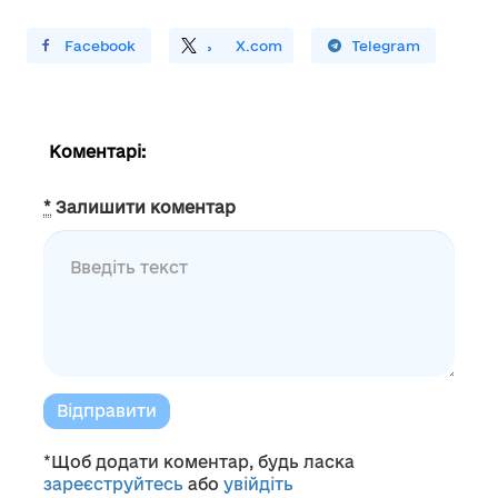
ирити У Facebook
Поділитись
На
X.com
Поширити У Telegram
Коментарі:
*
Залишити коментар
Відправити
*Щоб додати коментар, будь ласка
зареєструйтесь
або
увійдіть