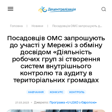
Головна
Новини
Посадовців ОМС запрошують д...
Посадовців ОМС запрошують
до участі у Мережі з обміну
досвідом «Діяльність
робочих груп зі створення
систем внутрішнього
контролю та аудиту в
територіальних громадах
НАВЧАННЯ
КОНКУРС
КОНТРОЛЬ
Джерело:
Програма «U-LEAD з Європою»
27.03.2023