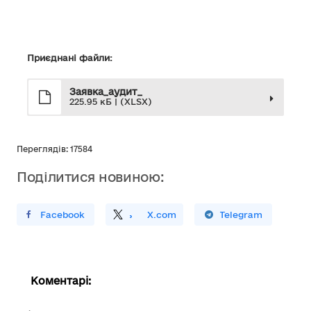
Приєднані файли:
Заявка_аудит_
225.95 кБ | (XLSX)
Переглядів: 17584
Поділитися новиною:
ирити У Facebook
Поділитись
На
X.com
Поширити У Telegram
Коментарі: