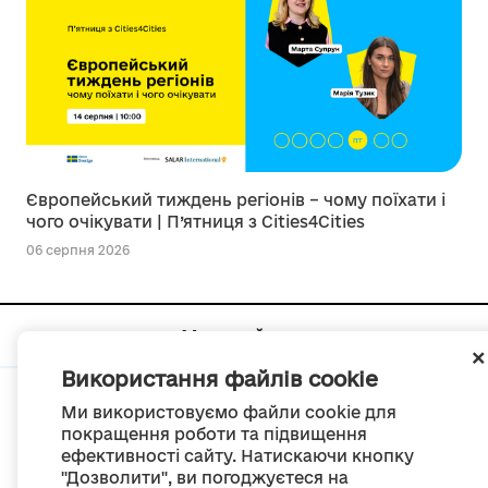
Європейський тиждень регіонів – чому поїхати і
чого очікувати | П’ятниця з Cities4Cities
06 серпня 2026
Мапа сайту
Використання файлів cookie
Ми використовуємо файли cookie для
покращення роботи та підвищення
ефективності сайту. Натискаючи кнопку
© Портал «Децентралізація», 2022
"Дозволити", ви погоджуєтеся на