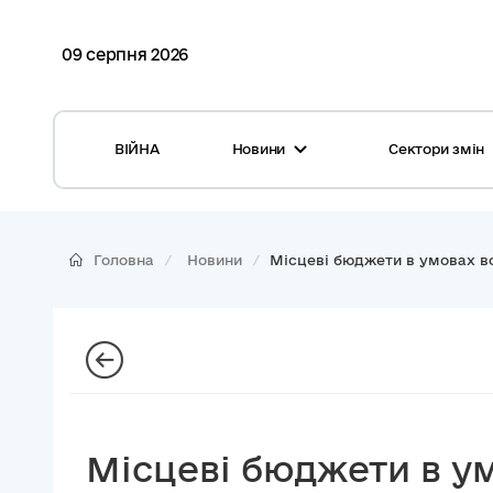
09 серпня 2026
ВІЙНА
Новини
Сектори змін
Усі новини
Місцеві бюджети
Міжнародна підтримка реформи
Громади: перелік та основні дані
Головна
Новини
Місцеві бюджети в умовах во
Глосарій
Медицина
Календар подій
ЦНАП
Репортажі з громад
Безпека
Фотогалерея
Управління відходами
Місцеві бюджети в ум
Хмара тегів