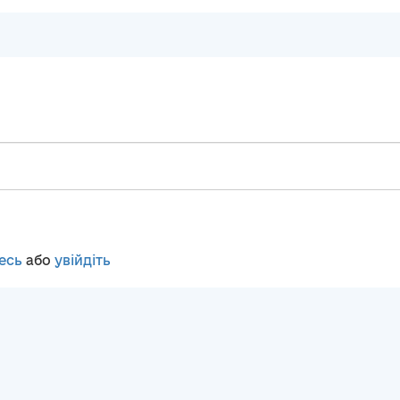
есь
або
увійдіть