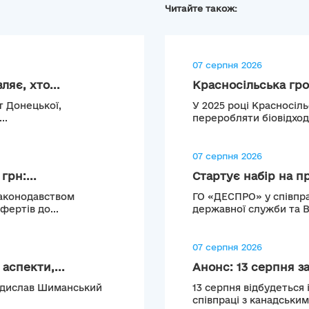
Читайте також:
07 серпня 2026
яє, хто...
Красносільська гро
т Донецької,
У 2025 році Красносіл
..
переробляти біовідход
07 серпня 2026
рн:...
Стартує набір на п
законодавством
ГО «ДЕСПРО» у співпра
ертів до...
державної служби та 
07 серпня 2026
аспекти,...
Анонс: 13 серпня з
Владислав Шиманський
13 серпня відбудеться 
співпраці з канадськи