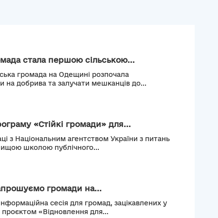
мада стала першою сільською...
ьська громада на Одещині розпочала
и на добрива та залучати мешканців до...
рограму «Стійкі громади» для...
ці з Національним агентством України з питань
Вищою школою публічного...
апрошуємо громади на...
інформаційна сесія для громад, зацікавлених у
м проєктом «Відновлення для...