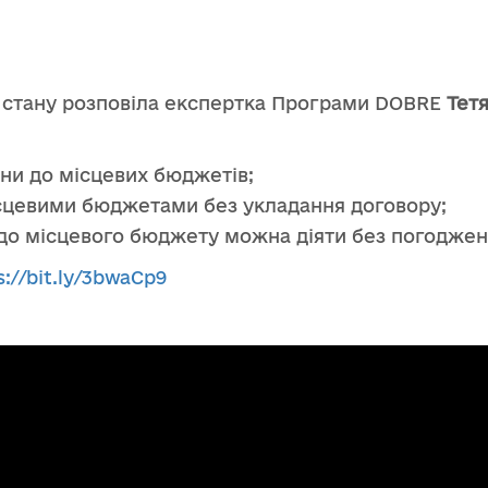
 стану розповіла експертка Програми DOBRE
Тет
ни до місцевих бюджетів;
сцевими бюджетами без укладання договору;
о місцевого бюджету можна діяти без погодження
s://bit.ly/3bwaCp9