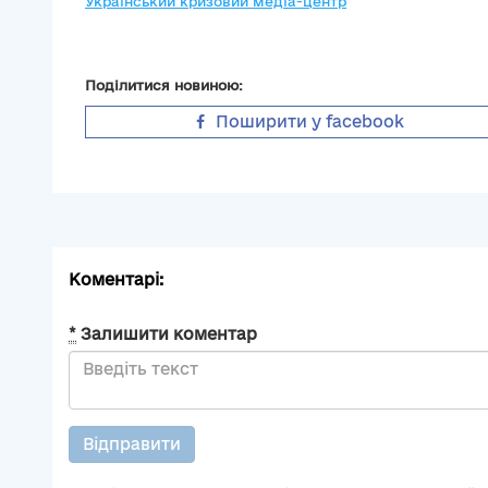
Український кризовий медіа-центр
Поділитися новиною:
Поширити у facebook
Коментарі:
*
Залишити коментар
Відправити