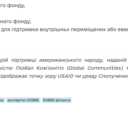
го фонду,
ного фонду,
 для підтримки внутрішньо переміщених або евак
ій підтримці американського народу, надані
ністю Глобал Комʼюнітіз (Global Communities) т
 відображає точку зору USAID чи уряду Сполучених
ка
експертно DOBRE
DOBRE фінанси