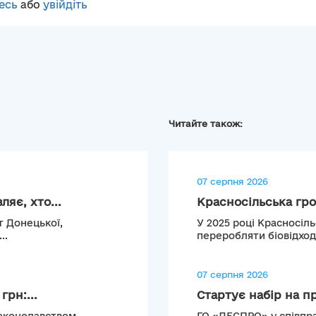
есь
або
увійдіть
Читайте також:
07 серпня 2026
яє, хто...
Красносільська гро
т Донецької,
У 2025 році Красносіл
..
переробляти біовідход
07 серпня 2026
рн:...
Стартує набір на п