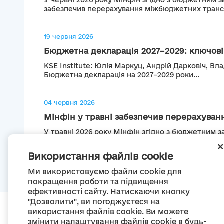
У червні 2026 року Мінфін згідно з бюджетним 
забезпечив перерахування міжбюджетних трансф
19 червня 2026
Бюджетна декларація 2027–2029: ключові 
KSE Institute: Юлія Маркуц, Андрій Дарковіч, 
Бюджетна декларація на 2027–2029 роки...
04 червня 2026
Мінфін у травні забезпечив перерахування
У травні 2026 року Мінфін згідно з бюджетним 
забезпечив перерахування міжбюджетних трансф
Використання файлів cookie
Ми використовуємо файли cookie для
покращення роботи та підвищення
ефективності сайту. Натискаючи кнопку
"Дозволити", ви погоджуєтеся на
використання файлів cookie. Ви можете
змінити налаштування файлів cookie в будь-