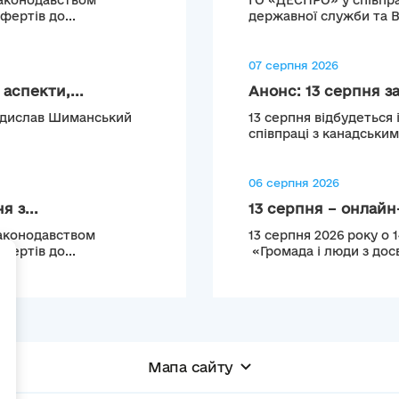
законодавством
ГО «ДЕСПРО» у співпра
ертів до...
державної служби та 
07 серпня 2026
аспекти,...
Анонс: 13 серпня з
Владислав Шиманський
13 серпня відбудеться 
співпраці з канадськи
06 серпня 2026
 з...
13 серпня – онлайн-
законодавством
13 серпня 2026 року о 
ертів до...
«Громада і люди з досв
+
Мапа сайту