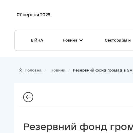
07 серпня 2026
ВІЙНА
Новини
Сектори змін
Усі новини
Місцеві бюджети
Міжнародна підтримка реформи
Громади: перелік та основні дані
Головна
Новини
Резервний фонд громад в умо
Глосарій
Медицина
Календар подій
ЦНАП
Репортажі з громад
Безпека
Фотогалерея
Управління відходами
Резервний фонд грома
Хмара тегів