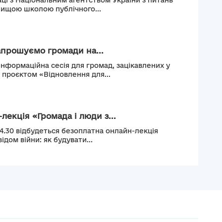
ці з Національним агентством України з питань
Вищою школою публічного...
апрошуємо громади на...
інформаційна сесія для громад, зацікавлених у
м проєктом «Відновлення для...
лекція «Громада і люди з...
14.30 відбудеться безоплатна онлайн-лекція
ідом війни: як будувати...