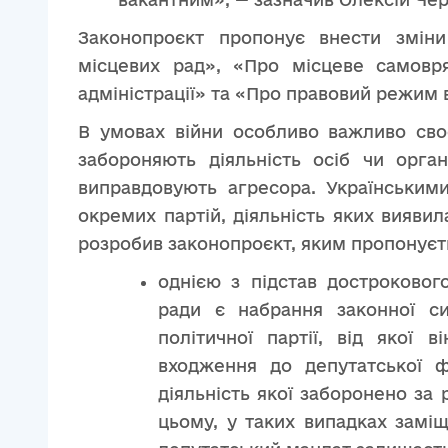
Законопроєкт пропонує внести зміни
місцевих рад», «Про місцеве самовря
адміністрації» та «Про правовий режим 
В умовах війни особливо важливо св
забороняють діяльність осіб чи орга
виправдовують агресора. Українським
окремих партій, діяльність яких вияви
розробив законопроєкт, яким пропонуєт
однією з підстав достроковог
ради є набрання законної с
політичної партії, від якої 
входження до депутатської фра
діяльність якої заборонено за
цьому, у таких випадках заміщ