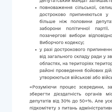
депутатський мандат залишаєть
повноваження сільської, селищ
достроково припиняються у 
більше ніж половини депута
заборони політичної партії
позачергові вибори відповід
Виборчого кодексу;
у разі дострокового припинен
від загального складу ради у зв
областях, на територіях терито
районі проведення бойових дій
утворюються військові або війсь
«Розуміючи процес зсередини, з
зберегти дієздатність органів мі
депутатів від 30% до 50+%. Але ус
підкомітету з питань адміністрати