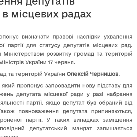
ння депутатів
 в місцевих радах
опонує визначати правові наслідки ухвалення
ї партії для статусу депутатів місцевих рад.
й Міністерством розвитку громад та територій
Міністрів України 17 червня.
ад та територій України
Олексій Чернишов
.
 який пропонує запровадити нову підставу для
ень депутата місцевої ради у разі набрання
яльності партії, якщо депутат був обраний від
ї. Також повноваження депутата припиняються,
роненої партії. У таких випадках заміщення
дповідний депутатський мандат залишається
рнишов.