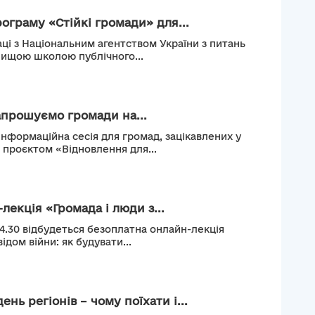
рограму «Стійкі громади» для...
ці з Національним агентством України з питань
Вищою школою публічного...
апрошуємо громади на...
інформаційна сесія для громад, зацікавлених у
м проєктом «Відновлення для...
лекція «Громада і люди з...
14.30 відбудеться безоплатна онлайн-лекція
ідом війни: як будувати...
нь регіонів – чому поїхати і...