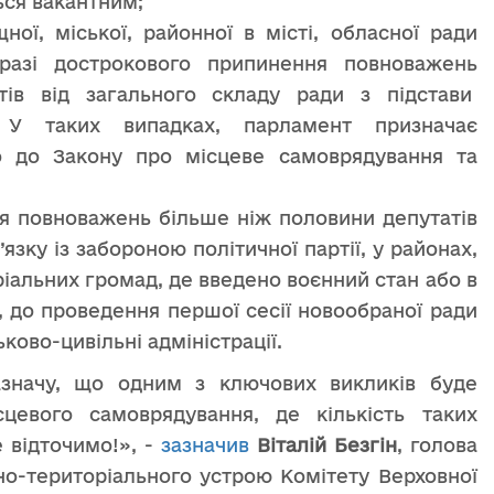
ся вакантним;
ної, міської, районної в місті, обласної ради
разі дострокового припинення повноважень
тів від загального складу ради з підстави
. У таких випадках, парламент призначає
но до Закону про місцеве самоврядування та
ня повноважень більше ніж половини депутатів
’язку із забороною політичної партії, у районах,
ріальних громад, де введено воєнний стан або в
, до проведення першої сесії новообраної ради
ково-цивільні адміністрації.
азначу, що одним з ключових викликів буде
сцевого самоврядування, де кількість таких
е відточимо!», -
зазначив
Віталій Безгін
, голова
вно-територіального устрою Комітету Верховної