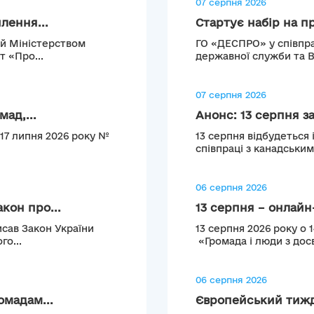
07 серпня 2026
лення...
Стартує набір на п
ий Міністерством
ГО «ДЕСПРО» у співпра
т «Про...
державної служби та 
07 серпня 2026
ад,...
Анонс: 13 серпня з
 17 липня 2026 року №
13 серпня відбудеться 
співпраці з канадськи
06 серпня 2026
кон про...
13 серпня – онлайн-
сав Закон України
13 серпня 2026 року о 
го...
«Громада і люди з досв
06 серпня 2026
омадам...
Європейський тижде