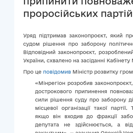
припинити повноваже
проросійських партій
Уряд підтримав законопроєкт, який пр
судом рішення про заборону політично
Відповідний законопроєкт, розроблени
України, схвалено на засіданні Кабінету 
Про це
повідомив
Міністр розвитку гром
«Мінрегіон розробив законопроєкт,
дострокового припинення повноваж
сили рішення суду про заборону ді
місцевої організації такої парті
якщо він входив до фракції забо
депутата не здійснюється, а ві
вакантним», — зазначив Олексій Че