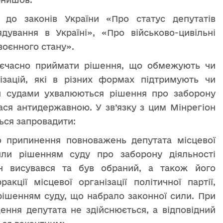
 до законів України «Про статус депутатів
дування в Україні», «Про військово-цивільні
воєнного стану».
оєчасно приймати рішення, що обмежують чи
нізацій, які в різних формах підтримують чи
и судами ухвалюються рішення про заборону
лася антидержавною. У зв’язку з цим Мінрегіон
ься запровадити:
о припинення повноважень депутата місцевої
или рішенням суду про заборону діяльності
він висувався та був обраний, а також його
кції місцевої організації політичної партії,
 рішенням суду, що набрало законної сили. При
ення депутата не здійснюється, а відповідний