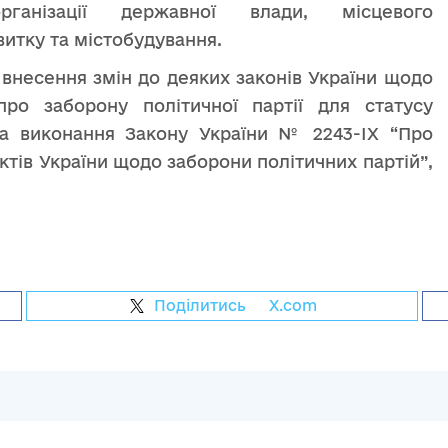
анізації державної влади, місцевого
итку та містобудування.
 внесення змін до деяких законів України щодо
ро заборону політичної партії для статусу
на виконання Закону України № 2243-IX “Про
ктів України щодо заборони політичних партій”,
.
Поділитись
на
X.com