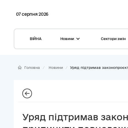
07 серпня 2026
ВІЙНА
Новини
Сектори змін
Усі новини
Місцеві бюджети
Міжнародна підтримка реформи
Громади: перелік та основні дані
Головна
Новини
Уряд підтримав законопроєкт.
Глосарій
Медицина
Календар подій
ЦНАП
Репортажі з громад
Безпека
Фотогалерея
Управління відходами
Уряд підтримав закон
Хмара тегів