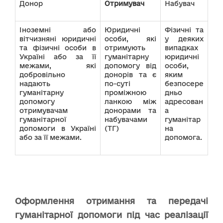
Донор
Отримувач
Набувач
Іноземні або
Юридичні
Фізичні та
вітчизняні юридичні
особи, які
у деяких
та фізичні особи в
отримують
випадках
Україні або за її
гуманітарну
юридичні
межами, які
допомогу від
особи,
добровільно
донорів та є
яким
надають
по-суті
безпосере
гуманітарну
проміжною
дньо
допомогу
ланкою між
адресован
отримувачам
донорами та
а
гуманітарної
набувачами
гуманітар
допомоги в Україні
(ТГ)
на
або за її межами.
допомога.
Оформлення отримання та передачі
гуманітарної допомоги під час реалізації