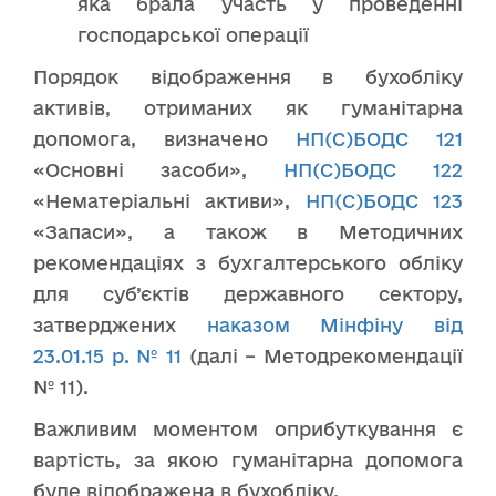
яка брала участь у проведенні
господарської операції
Порядок відображення в бухобліку
активів, отриманих як гуманітарна
допомога, визначено
НП(С)БОДС 121
«Основні засоби»,
НП(С)БОДС 122
«Нематеріальні активи»,
НП(С)БОДС 123
«Запаси», а також в Методичних
рекомендаціях з бухгалтерського обліку
для суб’єктів державного сектору,
затверджених
наказом Мінфіну від
23.01.15 р. № 11
(далі – Методрекомендації
№ 11).
Важливим моментом оприбуткування є
вартість, за якою гуманітарна допомога
буде відображена в бухобліку.