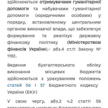
здійснюються
отримувачами гуманітарної
допомоги
та набувачами гуманітарної
допомоги (юридичними особами) у
порядку, встановленому центральним
органом виконавчої влади, що забезпечує
формування та реалізує державну
фінансову політику
(Міністерством
фінансів України
).- абз.4 ст.11 Закону №
1192.
Ведення бухгалтерського обліку
виконання місцевих бюджетів
здійснюються з урахуванням положень
статей 56
і
57
Бюджетного кодексу
України (БКУ)
У свою чергу, абз.2 ч.2 статті 56
встановлено наступне: бюджетні установи