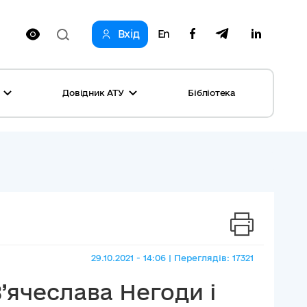
Вхід
En
Довідник АТУ
Бібліотека
оринг реформи
родне партнерство громад
і: перелік та основні дані
и
ста
ог успішних практик
ь
, конкурси
на рівність
29.10.2021 - 14:06 | Переглядів: 17321
овини місяця
’ячеслава Негоди і