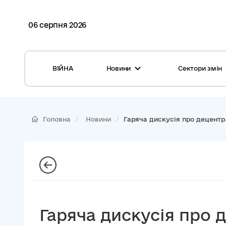
06 серпня 2026
ВІЙНА
Новини
Сектори змін
Усі новини
Місцеві бюджети
Міжнародна підтримка реформи
Громади: перелік та основні дані
Головна
Новини
Гаряча дискусія про децентр.
Глосарій
Медицина
Календар подій
ЦНАП
Репортажі з громад
Безпека
Фотогалерея
Управління відходами
Гаряча дискусія про 
Хмара тегів