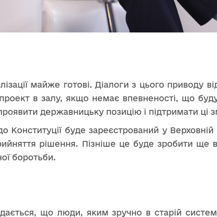
алізації майже готові. Діалоги з цього приводу 
роект в залу, якщо немає впевненості, що буду
проявити державницьку позицію і підтримати ці з
о Конституції буде зареєстрований у Верховній Р
 прийняття рішення. Пізніше це буде зробити ще 
ої боротьби.
дається, що люди, яким зручно в старій системі