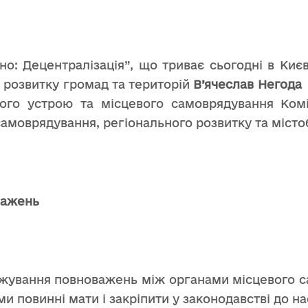
: Децентралізація”, що триває сьогодні в Києві,
а розвитку громад та територій
В’ячеслав Негода
ного устрою та місцевого самоврядування Ком
 самоврядування, регіонального розвитку та міст
важень
межування повноважень між органами місцевого са
 повинні мати і закріпити у законодавстві до на