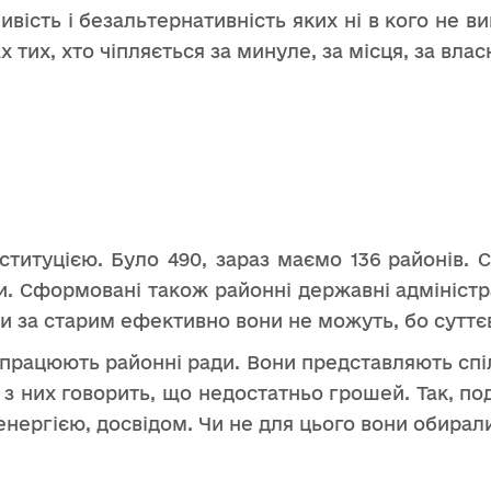
ивість і безальтернативність яких ні в кого не 
тих, хто чіпляється за минуле, за місця, за влас
ституцією. Було 490, зараз маємо 136 районів.
и. Сформовані також районні державні адміністра
и за старим ефективно вони не можуть, бо суттєв
і працюють районні ради. Вони представляють спі
то з них говорить, що недостатньо грошей. Так, п
нергією, досвідом. Чи не для цього вони обирал