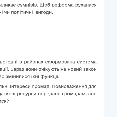
викликає сумнівів. Щоб реформа рухалася
ні чи політичні вигоди.
 Сьогодні в районах сформована система
ції. Зараз вони очікують на новий закон
о змінилися їхні функції.
льні інтереси громад. Повноваження для
одаткові ресурси передано громадам, але
ися?