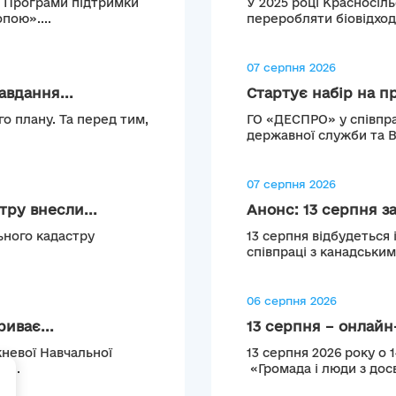
о Програми підтримки
У 2025 році Красносіл
пою»....
переробляти біовідход
07 серпня 2026
авдання...
Стартує набір на п
о плану. Та перед тим,
ГО «ДЕСПРО» у співпра
державної служби та 
07 серпня 2026
ру внесли...
Анонс: 13 серпня з
ьного кадастру
13 серпня відбудеться 
співпраці з канадськи
06 серпня 2026
иває...
13 серпня – онлайн-
невої Навчальної
13 серпня 2026 року о 
ь...
«Громада і люди з досв
+