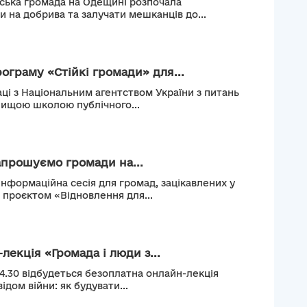
ьська громада на Одещині розпочала
и на добрива та залучати мешканців до...
рограму «Стійкі громади» для...
ці з Національним агентством України з питань
Вищою школою публічного...
апрошуємо громади на...
інформаційна сесія для громад, зацікавлених у
м проєктом «Відновлення для...
лекція «Громада і люди з...
14.30 відбудеться безоплатна онлайн-лекція
ідом війни: як будувати...