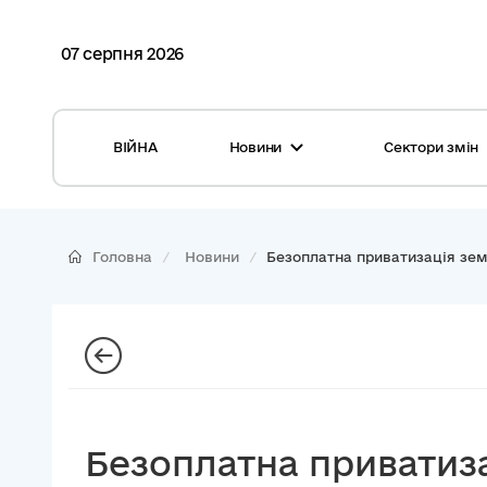
07 серпня 2026
ВІЙНА
Новини
Сектори змін
Усі новини
Місцеві бюджети
Міжнародна підтримка реформи
Громади: перелік та основні дані
Головна
Новини
Безоплатна приватизація зем.
Глосарій
Медицина
Календар подій
ЦНАП
Репортажі з громад
Безпека
Фотогалерея
Управління відходами
Безоплатна приватиза
Хмара тегів