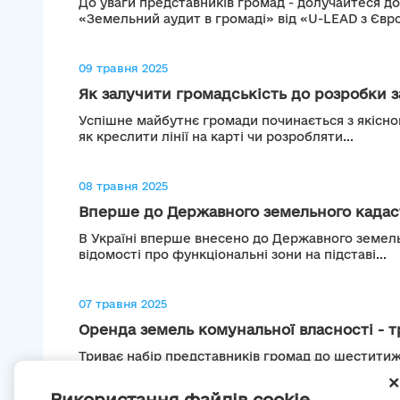
До уваги представників громад - долучайтеся д
«Земельний аудит в громаді» від «U-LEAD з Євро
09 травня 2025
Як залучити громадськість до розробки з
Успішне майбутнє громади починається з якісног
як креслити лінії на карті чи розробляти...
08 травня 2025
Вперше до Державного земельного кадаст
В Україні вперше внесено до Державного земел
відомості про функціональні зони на підставі...
07 травня 2025
Оренда земель комунальної власності - тр
Триває набір представників громад до шеститиж
програми «Кроки для спеціалістів. Оренда земел