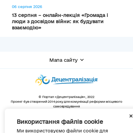
06 серпня 2026
13 серпня – онлайн-лекція «Громада і
люди з досвідом війни: як будувати
взаємодію»
Мапа сайту
© Портал «Децентралізація», 2022
Проект був створений 2014 року для комунікації реформи місцевого
самоврядування
та територіальної організації влади в Україні.
Створення та наповнення -
ГО «Портал «Децентралізація»
Використання файлів cookie
Весь контент доступний за ліцензією
Creative Commons Attribution 4.0 International license,
якщо не зазначено інше
Ми використовуємо файли cookie для