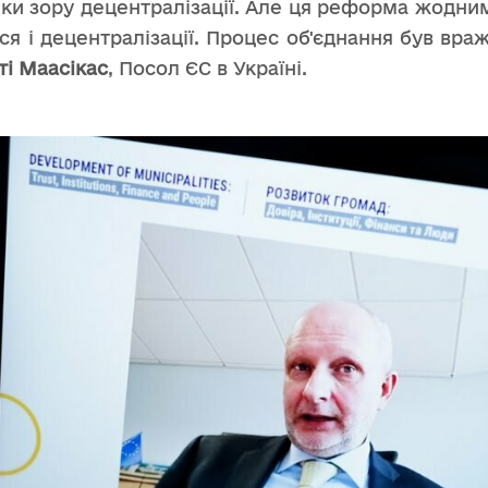
очки зору децентралізації. Але ця реформа жодни
я і децентралізації. Процес об'єднання був враж
ті Маасікас
, Посол ЄС в Україні.