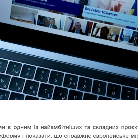
є одним із найамбітніших та складних проєкті
реформу і показати, що справжнє європейське м