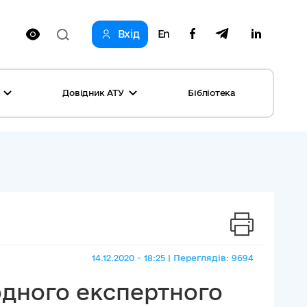
Вхід
En
Довідник АТУ
Бібліотека
оринг реформи
родне партнерство громад
і: перелік та основні дані
и
ста
ог успішних практик
ь
, конкурси
на рівність
14.12.2020 - 18:25 | Переглядів: 9694
овини місяця
одного експертного