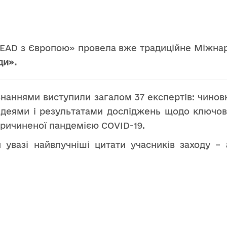
EAD з Європою» провела вже традиційне Міжна
ди».
знаннями виступили загалом 37 експертів: чиновн
и ідеями і результатами досліджень щодо ключов
спричиненої пандемією COVID-19.
вазі найвлучніші цитати учасників заходу – а