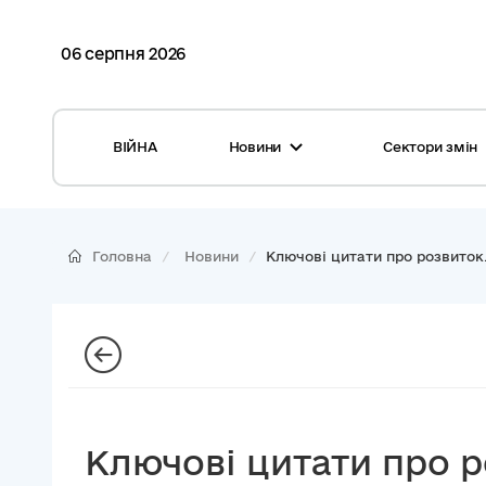
06 серпня 2026
ВІЙНА
Новини
Сектори змін
Усі новини
Місцеві бюджети
Міжнародна підтримка реформи
Громади: перелік та основні дані
Головна
Новини
Ключові цитати про розвиток.
Глосарій
Медицина
Календар подій
ЦНАП
Репортажі з громад
Безпека
Фотогалерея
Управління відходами
Ключові цитати про 
Хмара тегів