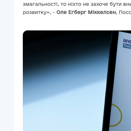
змагальності, то ніхто не захоче бути в
розвитку», -
Оле Егберг Міккелсен
, Посо