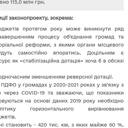
ено 113,0 млн грн.
иції законопроекту, зокрема:
юджетів протягом року може виникнути ряд
 завершенням процесу об’єднання громад та
оріальної реформи, з якими органи місцевого
дуть самостійно впоратись. Доцільним є
рс як «стабілізаційна дотація» хоча б в обсязі
з одночасним зменшенням реверсної дотації.
ПДФО у громадах у 2020-2021 роках у зв’язку з
в через COVID-19 та зважаючи, що показники
ховуються на основі даних 2019 року необхідно
тику горизонтального вирівнювання
жетів.
ні становить - 420 тис. км, з яких майже 60 %,