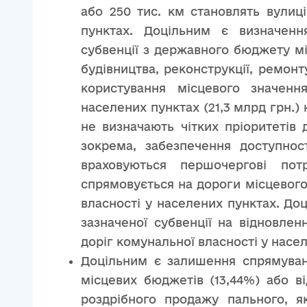
або 250 тис. км становлять вулиц
пунктах. Доцільним є визначенн
субвенції з державного бюджету м
будівництва, реконструкції, ремон
користування місцевого значенн
населених пунктах (21,3 млрд грн.)
не визначають чітких пріоритетів 
зокрема, забезпечення доступност
враховуються першочергові по
спрямовується на дороги місцевого 
власності у населених пунктах. Доц
зазначеної субвенції на відновлен
доріг комунальної власності у насе
Доцільним є залишення спрямуван
місцевих бюджетів (13,44%) або в
роздрібного продажу пального, я