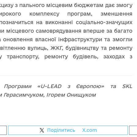
кцизу з пального місцевим бюджетам дає змогу
широкого комплексу програм, зменшення
позначиться на виконанні соціально-значущих
ни місцевого самоврядування вперше за багато
а оновлення власної інфраструктури та змогли
світленню вулиць, ЖКГ, будівництву та ремонту
у транспорту, ремонту будівель, заходах з
ми Програми «U-LEAD з Європою» та SKL
рем Герасимчуком, Ігорем Онищуком
Поділитись
на
X.com