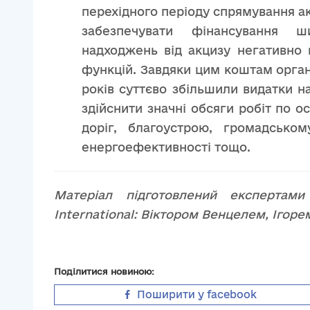
перехідного періоду спрямування а
забезпечувати фінансування 
надходжень від акцизу негативно 
функцій. Завдяки цим коштам орга
років суттєво збільшили видатки н
здійснити значні обсяги робіт по о
доріг, благоустрою, громадськом
енергоефективності тощо.
Матеріал підготовлений експерта
International: Віктором Венцелем, Іго
Поділитися новиною:
Поширити у facebook