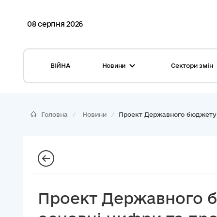
08 серпня 2026
ВІЙНА
Новини
Сектори змін
Усі новини
Місцеві бюджети
Міжнародна підтримка реформи
Громади: перелік та основні дані
Головна
Новини
Проект Державного бюджету 
Глосарій
Медицина
Календар подій
ЦНАП
Репортажі з громад
Безпека
Фотогалерея
Управління відходами
Проект Державного бю
Хмара тегів