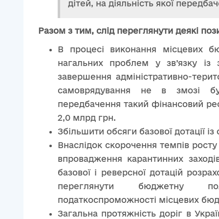
дітей, на діяльність якої передбач
Разом з тим, слід переглянути деякі поз
В процесі виконання місцевих б
нагальних проблем у зв’язку із
завершення адміністративно-терит
самоврядування не в змозі бу
передбачення такий фінансовий ресу
2,0 млрд грн.
Збільшити обсяги базової дотації і
Внаслідок скорочення темпів росту 
впровадження карантинних заході
базової і реверсної дотацій розра
переглянути бюджетну полі
податкоспроможності місцевих бюд
Загальна протяжність доріг в Украї