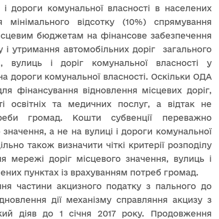
і і дороги комунальної власності в населених
я мінімального відсотку (10%) спрямування
ісцевим бюджетам на фінансове забезпечення
ту і утримання автомобільних доріг загального
я, вулиць і доріг комунальної власності у
 на дороги комунальної власності. Оскільки ОДА
для фінансування відновлення місцевих доріг,
і освітніх та медичних послуг, а відтак не
треби громад. Кошти субвенції переважно
значення, а не на вулиці і дороги комунальної
ільно також визначити чіткі критерії розподілу
ня мережі доріг місцевого значення, вулиць і
лених пунктах із врахуванням потреб громад.
ня частини акцизного податку з пального до
ідновлення дії механізму справляння акцизу з
кий діяв до 1 січня 2017 року. Продовження