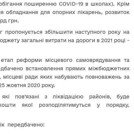
побігання поширенню COVID-19 в школах). Крім
ня обладнання для опорних лікарень, розвиток
рд грн.
іг пропонується збільшити наступного року на
джету загальні витрати на дороги в 2021 році -
 етап реформи місцевого самоврядування та
ередбачено встановлення прямих міжбюджетних
, місцеві ради яких набувають повноважень за
5 жовтня 2020 року.
які пов’язані з ліквідацією районів, буде
ошти якої розподілятимуться у порядку,
ік передбачено: