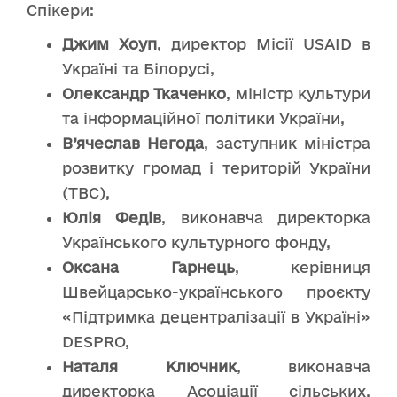
Спікери:
Джим Хоуп
, директор Місії USAID в
Україні та Білорусі,
Олександр Ткаченко
, міністр культури
та інформаційної політики України,
В’ячеслав Негода
, заступник міністра
розвитку громад і територій України
(ТВС),
Юлія Федів
, виконавча директорка
Українського культурного фонду,
Оксана Гарнець
, керівниця
Швейцарсько-українського проєкту
«Підтримка децентралізації в Україні»
DESPRO,
Наталя Ключник
, виконавча
директорка Асоціації сільських,