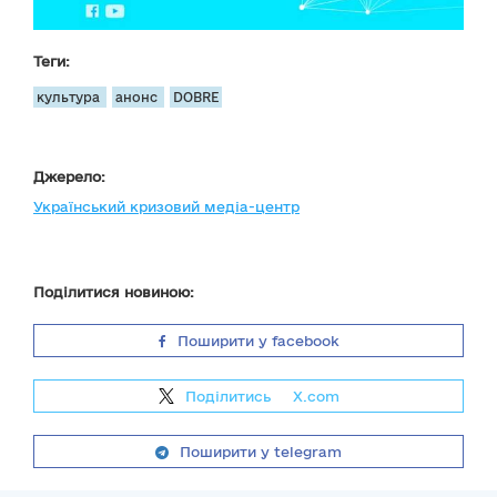
Теги:
культура
анонс
DOBRE
Джерело:
Український кризовий медіа-центр
Поділитися новиною:
Поширити у facebook
Поділитись
на
X.com
Поширити у telegram