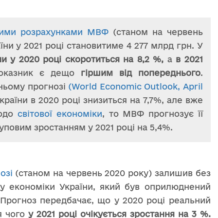
ими розрахунками МВФ
(станом на червень
ни у 2021 році становитиме 4 277 млрд грн. У
и у 2020 році скоротиться на 8,2 %,
а
в 2021
казник є дещо
гіршим від попереднього
.
ньому прогнозі
(World Economic Outlook, April
раїни в 2020 році знизиться на 7,7%, але вже
Щодо
світової економіки
, то МВФ прогнозує її
туповим зростанням у 2021 році на 5,4%.
озі
(станом на червень 2020 року) залишив без
ку економіки України, який був оприлюднений
 Прогноз передбачає, що у 2020 році реальний
я чого
у 2021 році очікується зростання на 3 %.