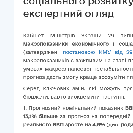
соціального розвитку 
експертний огляд
Кабінет Міністрів України 29 л
макропоказники економічного і соціа
(затверджені
постановою КМУ від 29
макропоказників є важливим на етапі п
умовах макрофінансової нестабільності 
прогноз дасть змогу краще зрозуміти пла
Серед ключових змін, які можуть пря
бюджети, варто виокремити наступні:
1.
Прогнозний номінальний показник
ВВ
13,1% більше
за прогноз на попередній р
реального ВВП зросте на 4,6%
(див.
дод