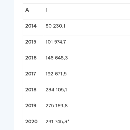
А
1
2014
80 230,1
2015
101 574,7
2016
146 648,3
2017
192 671,5
2018
234 105,1
2019
275 169,8
2020
291 745,3*