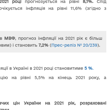
2021 році
прогнозується на рівні
8,1%.
Слід
чікується інфляція на рівні 11,6% (згідно з
ів
МВФ
, прогноз інфляції на 2021 рік є більш
овим) і становить
7,2%
(
Прес-реліз № 20/239
).
ції в Україні в 2021 році становитиме
5 %
.
цію на рівні 5,5% на кінець 2021 року, а
чих цін України на 2021 рік, розраховані
іями