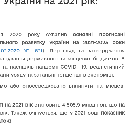
України на 2021 рік:
ипня 2020 року схвалив
основні прогнозні
льного розвитку України
на 2021-2023 роки
.07.2020 № 671
). Перегляд та затвердження
ланування державного та місцевих бюджетів. В
та наслідків пандемії COVID- 19, реалістичний
ни уряду та загальні тенденції в економіці.
мо або опосередковано вплинути на місцеві
П на 2021 рік
становить 4 505,9 млрд грн, що
на
ік. Також очікується, що у 2021 році
показник
аток
).