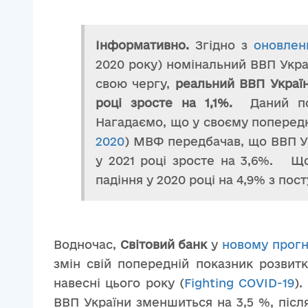
Інформативно.
Згідно з
оновлен
2020 року) номінальний ВВП Украї
свою чергу,
реальний ВВП Україн
році зросте на 1,1%.
Даний по
Нагадаємо, що у своєму поперед
2020
) МВФ передбачав, що ВВП Ук
у 2021 році зросте на 3,6%. 
падіння у 2020 році на 4,9% з пос
Водночас,
Світовий банк
у
новому прогн
змін свій попередній показник розвит
навесні цього року (
Fighting COVID-19
).
ВВП України зменшиться на 3,5 %, післ