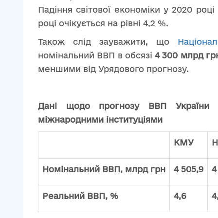
Падіння світової економіки у 2020 році
році очікується на рівні 4,2 %.
Також слід зауважити, що
Націона
номінальний ВВП в обсязі
4
300 млрд грн
меншими від Урядового прогнозу.
Дані щодо прогнозу ВВП України н
міжнародними інституціями
КМУ
Н
Номінальний ВВП, млрд грн
4 505,9
4
Реальний ВВП, %
4,6
4