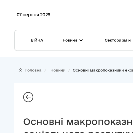
07 серпня 2026
ВІЙНА
Новини
Сектори змін
Усі новини
Місцеві бюджети
Міжнародна підтримка реформи
Громади: перелік та основні дані
Головна
Новини
Основні макропоказники екон
Глосарій
Медицина
Календар подій
ЦНАП
Репортажі з громад
Безпека
Фотогалерея
Управління відходами
Основні макропоказн
Хмара тегів