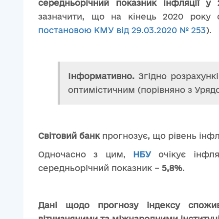
середньорічний показник інфляції
у 
зазначити, що на кінець 2020 року о
постановою КМУ від 29.03.2020 № 253
).
Інформативно.
Згідно розрахунк
оптимістичним (порівняно з Уряд
Світовий банк
прогнозує, що рівень інфля
Одночасно з цим,
НБУ
очікує інфля
середньорічний показник –
5,8%
.
Дані щодо прогнозу індексу спожив
вітчизняними та міжнародними інституц