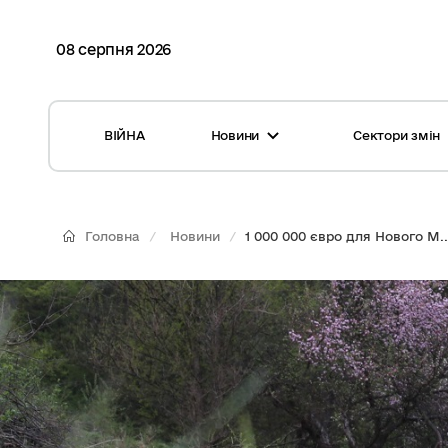
08 серпня 2026
ВІЙНА
Новини
Сектори змін
Усі новини
Місцеві бюджети
Міжнародна підтримка реформи
Громади: перелік та основні дані
Головна
Новини
1 000 000 євро для Нового М..
Глосарій
Медицина
Календар подій
ЦНАП
Репортажі з громад
Безпека
Фотогалерея
Управління відходами
Хмара тегів