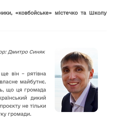
ники, «ковбойське» містечко та Школу
ор: Дмитро Синяк
 ще він – рятівна
 власне майбутнє.
ть, що ця громада
раїнський дикий
 проєкту не тільки
тку громади.