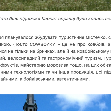
сто біля підніжжя Карпат справді було колись в
ця планувалося збудувати туристичне містечко, с
икою. (Тобто COWBOYKY – це не про ковбоїв, а 
я не тільки на бричках, але й на ковбойському м
ий, велосипедний та гастрономічний туризм. Тур
 фруктів, майстерню морозива тощо. На цих об’єкт
инними технологіями та чи інша продукція. Всі 
чайними, а бойківськими, автентичними.