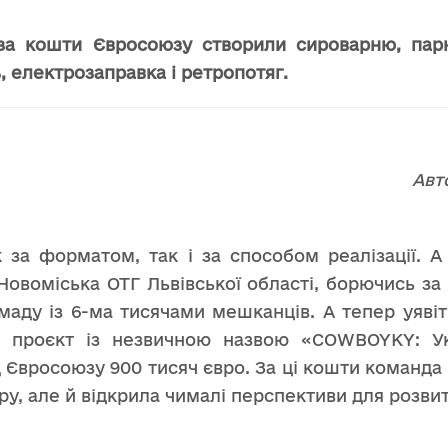
і за кошти Євросоюзу створили сироварню, пар
ь, електрозаправка і ретропотяг.
Авт
 за форматом, так і за способом реалізації. А
Новоміська ОТГ Львівської області, борючись за
маду із 6-ма тисячами мешканців. А тепер уяві
й проєкт із незвичною назвою «COWBOYKY: Ук
ід Євросоюзу 900 тисяч євро. За ці кошти команда
ру, але й відкрила чималі перспективи для розви