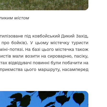
еликим містом
тилізоване під ковбойський Дикий Захід,
про бойків). У цьому містечку туристи
іні-потязі. На базі цього містечка також
истів мали возити на сироварню, пасіку,
ах відвідувачі повинні були побачити на
підприємства цього маршруту, насамперед