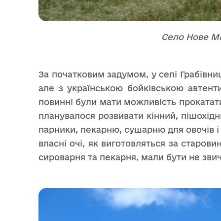
Село Нове Мі
За початковим задумом, у селі Грабівни
але з українською бойківською автент
повинні були мати можливість прокататис
планувалося розвивати кінний, пішохідн
парники, пекарню, сушарню для овочів і
власні очі, як виготовляться за старов
сироварня та пекарня, мали бути не зви