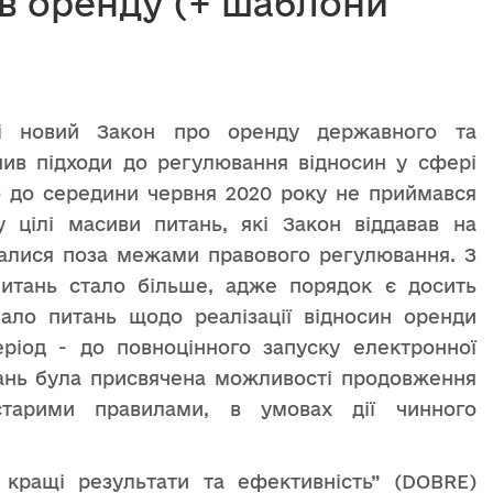
в оренду (+ шаблони
ті новий Закон про оренду державного та
нив підходи до регулювання відносин у сфері
о до середини червня 2020 року не приймався
у цілі масиви питань, які Закон віддавав на
шалися поза межами правового регулювання. З
питань стало більше, адже порядок є досить
мало питань щодо реалізації відносин оренди
ріод - до повноцінного запуску електронної
итань була присвячена можливості продовження
старими правилами, в умовах дії чинного
 кращі результати та ефективність” (DOBRE)