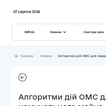
07 серпня 2026
ВІЙНА
Новини
Сектори змін
Усі новини
Місцеві бюджети
Міжнародна підтримка реформи
Громади: перелік та основні дані
Головна
Новини
Алгоритми дій ОМС для перед
Глосарій
Медицина
Календар подій
ЦНАП
Репортажі з громад
Безпека
Фотогалерея
Управління відходами
Алгоритми дій ОМС д
Хмара тегів