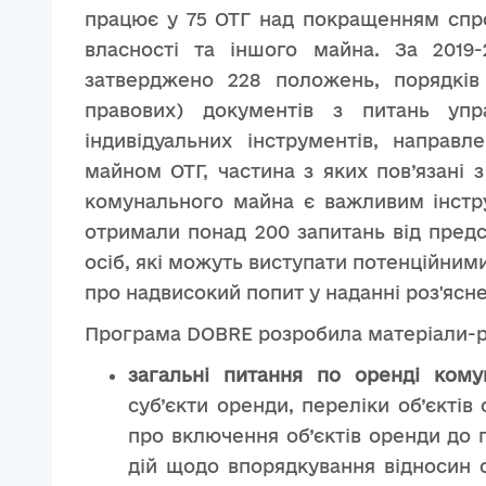
працює у 75 ОТГ над покращенням спр
власності та іншого майна. За 2019
затверджено 228 положень, порядків
правових) документів з питань упр
індивідуальних інструментів, направ
майном ОТГ, частина з яких пов’язані
комунального майна є важливим інстр
отримали понад 200 запитань від предс
осіб, які можуть виступати потенційни
про надвисокий попит у наданні роз'ясн
Програма DOBRE розробила матеріали-ро
загальні питання по оренді ком
суб’єкти оренди, переліки об’єкті
про включення об’єктів оренди до п
дій щодо впорядкування відносин 