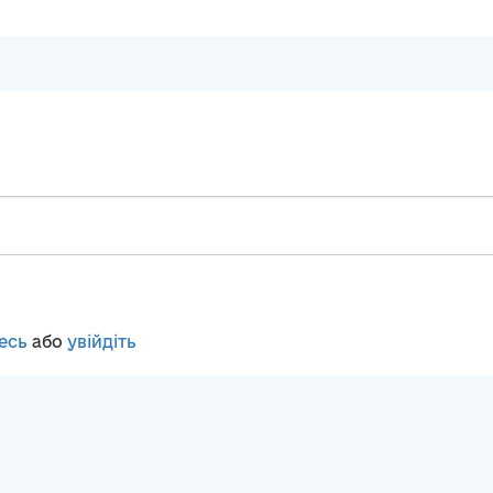
есь
або
увійдіть