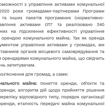
оможності з управління активами комунальної
-2020 роки громадами-партнерами Програми
 та інших пакетів програмних (нормативно-
авління активами ОТГ та реалізовано 340
лених на підсилення ефективності управління
 з орендою комунального майна. Так як оренда
ументом управління активами у громадах, ми
тавників органів місцевого самоврядування та
ми орендарями комунального майна, що свідчить
ень запитувачам.
з’яснення для громад, а саме:
унального майна
: поняття оренди, об’єкти та
в оренди, алгоритм дій щодо прийняття рішення
ереліку відповідного типу, порядок організації
оренди, етапність передачі майна комунальної