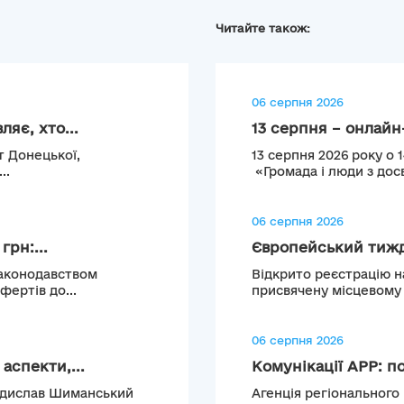
Читайте також:
06 серпня 2026
яє, хто...
13 серпня – онлайн-
т Донецької,
13 серпня 2026 року о 
..
«Громада і люди з досв
06 серпня 2026
рн:...
Європейський тижде
законодавством
Відкрито реєстрацію н
ертів до...
присвячену місцевому т
06 серпня 2026
аспекти,...
Комунікації АРР: по
Владислав Шиманський
Агенція регіонального