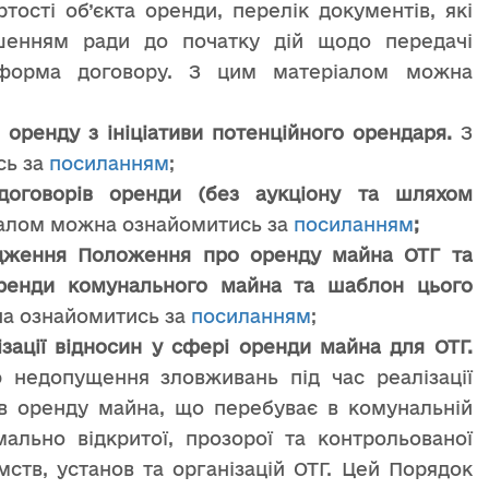
тості об’єкта оренди, перелік документів, які
ішенням ради до початку дій щодо передачі
 форма договору. З цим матеріалом можна
 оренду з ініціативи потенційного орендаря.
З
сь за
посиланням
;
договорів оренди (без аукціону та шляхом
алом можна ознайомитись за
посиланням
;
дження Положення про оренду майна ОТГ та
оренди комунального майна та шаблон цього
а ознайомитись за
посиланням
;
зації відносин у сфері оренди майна для ОТГ.
недопущення зловживань під час реалізації
 в оренду майна, що перебуває в комунальній
мально відкритої, прозорої та контрольованої
ств, установ та організацій ОТГ. Цей Порядок