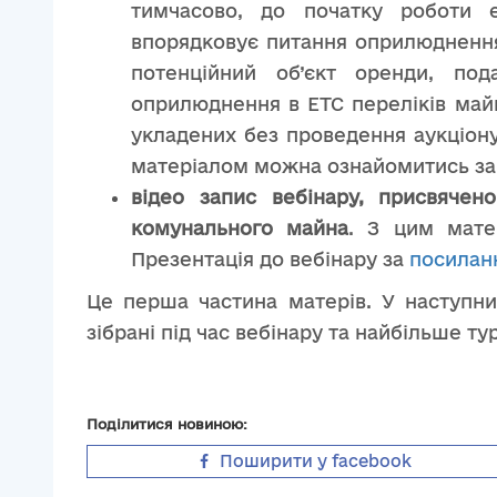
тимчасово, до початку роботи е
впорядковує питання оприлюднення
потенційний об’єкт оренди, по
оприлюднення в ЕТС переліків майн
укладених без проведення аукціону
матеріалом можна ознайомитись за
відео запис вебінару, присвяче
комунального майна
. З цим мат
Презентація до вебінару за
посилан
Це перша частина матерів. У наступних
зібрані під час вебінару та найбільше т
Поділитися новиною:
Поширити у facebook