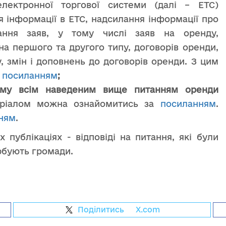
лектронної торгової системи (далі – ЕТС)
 інформації в ЕТС, надсилання інформації про
дання заяв, у тому числі заяв на оренду,
а першого та другого типу, договорів оренди,
, змін і доповнень до договорів оренди.
З цим
посиланням
;
ному всім наведеним вище питанням оренди
еріалом можна ознайомитись за
посиланням
.
ням
.
 публікаціях - відповіді на питання, які були
урбують громади.
Поділитись
на
X.com