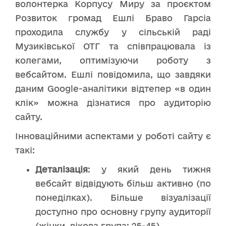
волонтерка Корпусу Миру за проєктом
Розвиток громад Ешлі Браво Гарсіа
проходила службу у сільській раді
Музиківської ОТГ та співпрацювала із
колегами, оптимізуючи роботу з
вебсайтом. Ешлі повідомила, що завдяки
даним Google-аналітики відтепер «в один
клік» можна дізнатися про аудиторію
сайту.
Інноваційними аспектами у роботі сайту є
такі:
Деталізація
: у який день тижня
вебсайт відвідують більш активно (по
понеділках). Більше візуалізації
доступно про основну групу аудиторії
(жінки, вікова група: 25-45).