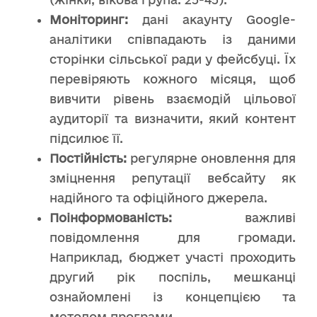
М
оніторинг:
дані акаунту Google-
аналітики співпадають із даними
сторінки сільської ради у фейсбуці. Їх
перевіряють кожного місяця, щоб
вивчити рівень взаємодій цільової
аудиторії та визначити, який контент
підсилює її.
П
остійність:
регулярне оновлення для
зміцнення репутації вебсайту як
надійного та офіційного джерела.
П
оінформ
ованість
:
важливі
повідомлення для громади.
Наприклад,
бюджет участі проходить
другий рік поспіль, мешканці
ознайомлені із концепцією та
методом програми.