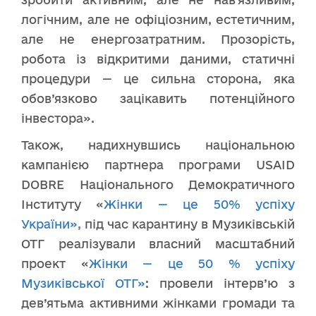
логічним, але не офіціозним, естетичним,
але не енергозатратним. Прозорість,
робота із відкритими даними, статичні
процедури — це сильна сторона, яка
обов’язково зацікавить потенційного
інвестора».
Також, надихнувшись національною
кампанією партнера програми USAID
DOBRE Національного Демократичного
Інституту «
Жінки — це 50% успіху
України»,
під час карантину в Музиківській
ОТГ реалізували власний масштабний
проект «
Жінки — це 50 % успіху
Музиківської ОТГ»
: провели інтерв’ю з
дев’ятьма активними жінками громади та