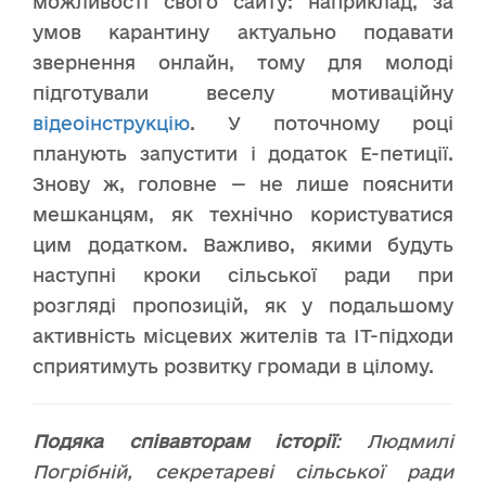
можливості свого сайту: наприклад, за
умов карантину актуально подавати
звернення онлайн, тому для молоді
підготували веселу мотиваційну
відеоінструкцію
. У поточному році
планують запустити і додаток Е-петиції.
Знову ж, головне — не лише пояснити
мешканцям, як технічно користуватися
цим додатком. Важливо, якими будуть
наступні кроки сільської ради при
розгляді пропозицій, як у подальшому
активність місцевих жителів та ІТ-підходи
сприятимуть розвитку громади в цілому.
Подяка співавторам історії
: Людмилі
Погрібній, секретареві сільської ради