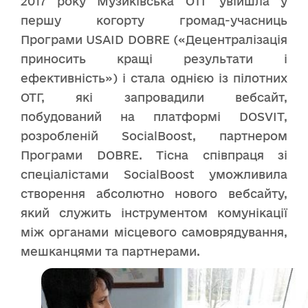
2017 року Музиківська ОТГ увійшла у
першу когорту громад-учасниць
Програми USAID DOBRE («Децентралізація
приносить кращі результати і
ефективність») і стала однією із пілотних
ОТГ, які запровадили вебсайт,
побудований на платформі DOSVIT,
розробленій SocialBoost, партнером
Програми DOBRE. Тісна співпраця зі
спеціалістами SocialBoost уможливила
створення абсолютно нового вебсайту,
який служить інструментом комунікації
між органами місцевого самоврядування,
мешканцями та партнерами.