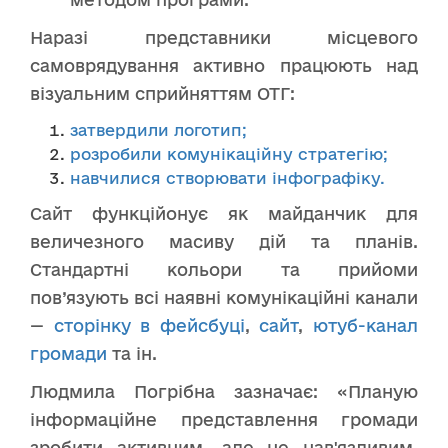
Наразі представники місцевого
самоврядування активно працюють над
візуальним сприйняттям ОТГ:
затвердили логотип;
розробили комунікаційну стратегію;
навчилися створювати інфографіку.
Сайт функційонує як майданчик для
величезного масиву дій та планів.
Стандартні кольори та прийоми
пов’язують всі наявні комунікаційні канали
—
сторінку в фейсбуці
,
сайт
,
ютуб-канал
громади
та ін.
Людмила Погрібна зазначає: «Планую
інформаційне представлення громади
зробити активним, але не нав'язливим,