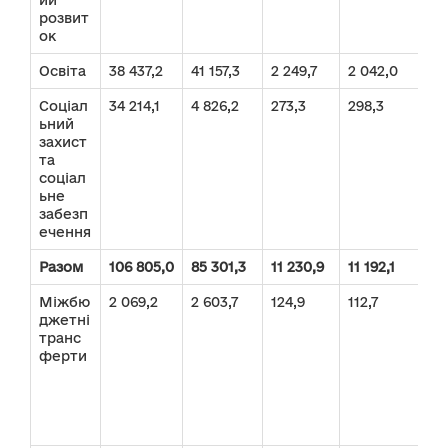
ий
розвит
ок
Освіта
38 437,2
41 157,3
2 249,7
2 042,0
40
Соціал
34 214,1
4 826,2
273,3
298,3
34 
ьний
захист
та
соціал
ьне
забезп
ечення
Разом
106 805,0
85 301,3
11 230,9
11 192,1
11
Міжбю
2 069,2
2 603,7
124,9
112,7
2 1
джетні
транс
ферти