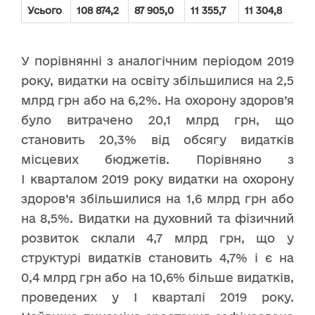
Усього
108 874,2
87 905,0
11 355,7
11 304,8
12
У порівнянні з аналогічним періодом 2019
року, видатки на освіту збільшилися на 2,5
млрд грн або на 6,2%. На охорону здоров’я
було витрачено 20,1 млрд грн, що
становить 20,3% від обсягу видатків
місцевих бюджетів. Порівняно з
І кварталом 2019 року видатки на охорону
здоров’я збільшилися на 1,6 млрд грн або
на 8,5%. Видатки на духовний та фізичний
розвиток склали 4,7 млрд грн, що у
структурі видатків становить 4,7% і є на
0,4 млрд грн або на 10,6% більше видатків,
проведених у І кварталі 2019 року.