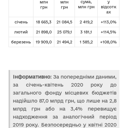
сума,
у
млн
млн
млн грн
відсотк
грн
грн
ах
січень
18 665,3
21 084,5
2 419,2
+113,0%
лютий
21 898,0
25 079,1
3 181,1
+114,5%
березень
19 909,0
21 494,2
1 585,2
+108,0%
Інформативно
: За попередніми даними,
за січень-квітень 2020 року до
загального фонду місцевих бюджетів
надійшло 87,0 млрд грн, що лише на 2,8
млрд грн або на 3,4% перевищує
надходження за аналогічний період
2019 року. Безпосередньо у квітні 2020