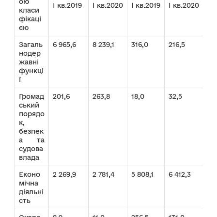
ою
І кв.2019
І кв.2020
І кв.2019
І кв.2020
І к
класи
фікаці
єю
Загаль
6 965,6
8 239,1
316,0
216,5
7 2
нодер
жавні
функці
ї
Громад
201,6
263,8
18,0
32,5
21
ський
порядо
к,
безпек
а та
судова
влада
Еконо
2 269,9
2 781,4
5 808,1
6 412,3
8 
мічна
діяльні
сть