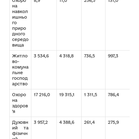
Охоро
8,9
11,0
256,5
131,0
26
на
навкол
ишньо
го
приро
дного
середо
вища
Житло
3 534,6
4 318,8
736,5
997,3
4 2
во-
комуна
льне
господ
арство
Охоро
17 216,0
19 315,1
1 311,5
786,4
18 
на
здоров
'я
Духовн
3 957,2
4 388,6
261,4
275,9
4 2
ий та
фізичн