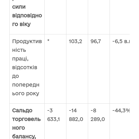
сили
відповідно
го віку
Продуктив
*
103,2
96,7
-6,5 в.п
ність
праці,
відсотків
до
попередн
ього року
Сальдо
-3
-14
-8
-44,3%
торговель
633,1
882,0
289,0
ного
балансу,