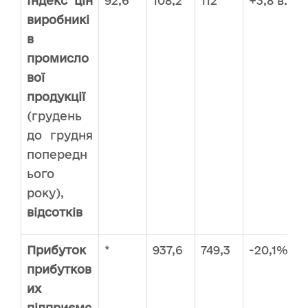
Індекс цін
92,6
108,2
112
+3,8 в.п.
виробникі
в
промисло
вої
продукції
(грудень
до грудня
попередн
ього
року),
відсотків
Прибуток
*
937,6
749,3
-20,1%
прибутков
их
підприємс