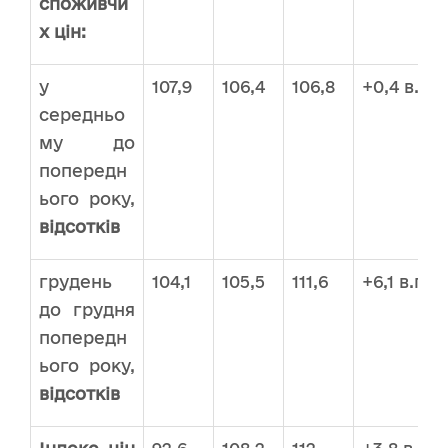
споживчи
х цін:
у
107,9
106,4
106,8
+0,4 в.п.
середньо
му до
попередн
ього року,
відсотків
грудень
104,1
105,5
111,6
+6,1 в.п.
до грудня
попередн
ього року,
відсотків