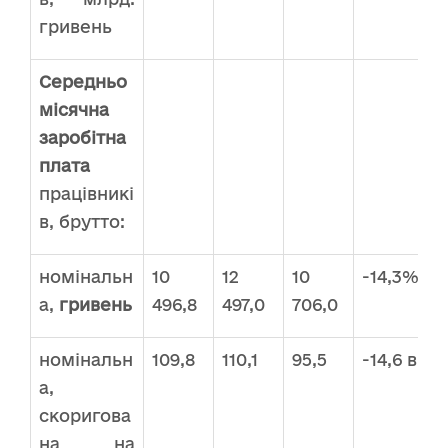
гривень
Середньо
місячна
заробітна
плата
працівникі
в, брутто:
номінальн
10
12
10
-14,3%
а,
гривень
496,8
497,0
706,0
номінальн
109,8
110,1
95,5
-14,6 в.п.
а,
скоригова
на на