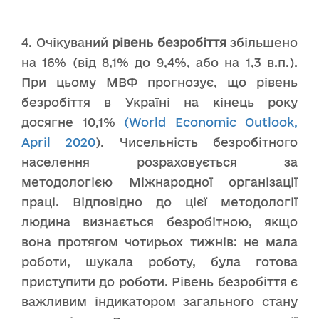
4. Очікуваний
р
івень безробіття
збільшено
на 16% (від 8,1% до 9,4%, або на 1,3 в.п.).
При цьому МВФ прогнозує, що рівень
безробіття в Україні на кінець року
досягне 10,1%
(World Economic Outlook,
April 2020
). Чисельність безробітного
населення розраховується за
методологією Міжнародної організації
праці. Відповідно до цієї методології
людина визнається безробітною, якщо
вона протягом чотирьох тижнів: не мала
роботи, шукала роботу, була готова
приступити до роботи. Рівень безробіття є
важливим індикатором загального стану