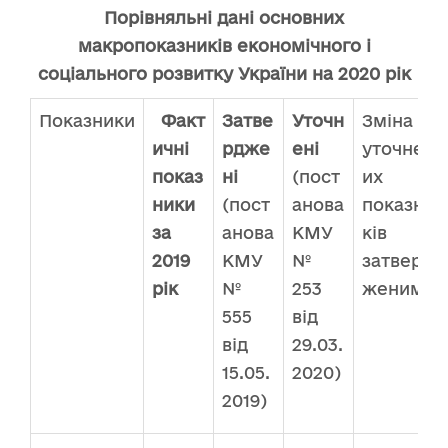
Порівняльні дані основних
макропоказників економічного і
соціального розвитку України на 2020 рік
Показники
Факт
Затве
Уточн
Зміна
ичні
рдже
ені
уточнен
показ
ні
(пост
их
ники
(пост
анова
показни
за
анова
КМУ
ків із
2019
КМУ
№
затверд
рік
№
253
женими
555
від
від
29.03.
15.05.
2020)
2019)