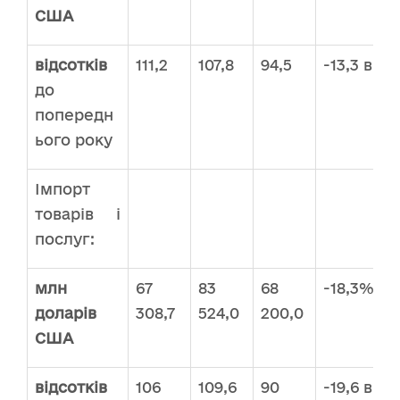
США
відсотків
111,2
107,8
94,5
-13,3 в.п
до
попередн
ього року
Імпорт
товарів і
послуг:
млн
67
83
68
-18,3%
доларів
308,7
524,0
200,0
США
відсотків
106
109,6
90
-19,6 в.п