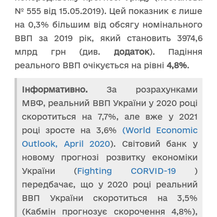
№ 555 від 15.05.2019). Цей показник є лише
на 0,3% більшим від обсягу номінального
ВВП за 2019 рік, який становить 3974,6
млрд грн (див.
додаток
). Падіння
реального ВВП очікується на рівні
4,8%
.
Інформативно.
За розрахунками
МВФ, реальний ВВП України у 2020 році
скоротиться на 7,7%, але вже у 2021
році зросте на 3,6%
(World Economic
Outlook, April 2020
). Світовий банк у
новому прогнозі розвитку економіки
України (
Fighting CORVID-19
)
передбачає, що у 2020 році реальний
ВВП України скоротиться на 3,5%
(Кабмін прогнозує скорочення 4,8%),