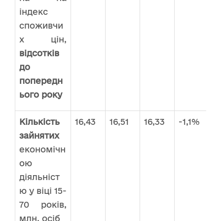
індекс
споживчи
х цін,
відсотків
до
попередн
ього року
Кількість
16,43
16,51
16,33
-1,1%
зайнятих
економічн
ою
діяльніст
ю у віці 15-
70 років,
млн. осіб