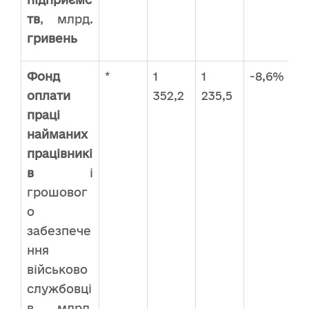
тв
, млрд.
гривень
Фонд
*
1
1
-8,6%
оплати
352,2
235,5
праці
найманих
працівникі
в
і
грошовог
о
забезпече
ння
військово
службовці
в, млрд.