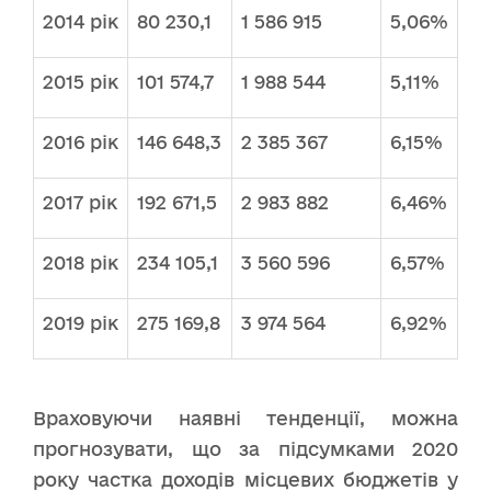
2014 рік
80 230,1
1 586 915
5,06%
2015 рік
101 574,7
1 988 544
5,11%
2016 рік
146 648,3
2 385 367
6,15%
2017 рік
192 671,5
2 983 882
6,46%
2018 рік
234 105,1
3 560 596
6,57%
2019 рік
275 169,8
3 974 564
6,92%
Враховуючи наявні тенденції, можна
прогнозувати, що за підсумками 2020
року частка доходів місцевих бюджетів у