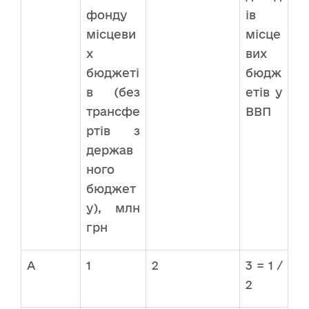
фонду
ів
місцеви
місце
х
вих
бюджеті
бюдж
в (без
етів у
трансфе
ВВП
ртів з
держав
ного
бюджет
у), млн
грн
А
1
2
3 = 1 /
2