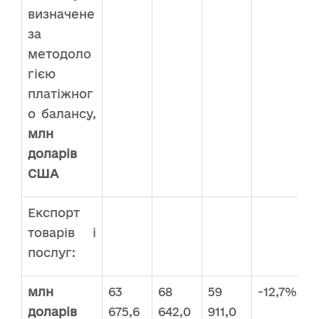
визначене
за
методоло
гією
платіжног
о балансу,
млн
доларів
США
Експорт
товарів і
послуг:
млн
63
68
59
-12,7%
доларів
675,6
642,0
911,0