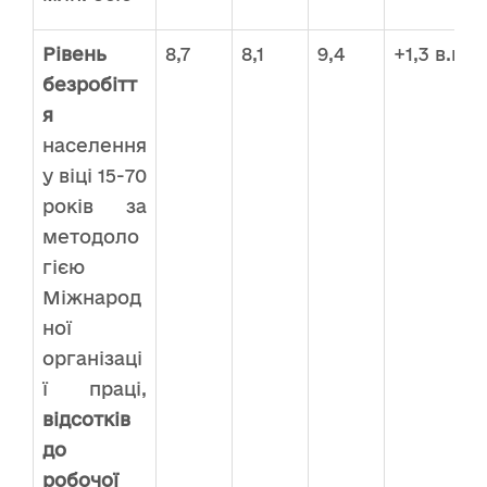
Рівень
8,7
8,1
9,4
+1,3 в.п.
безробітт
я
населення
у віці 15-70
років за
методоло
гією
Міжнарод
ної
організаці
ї праці,
відсотків
до
робочої