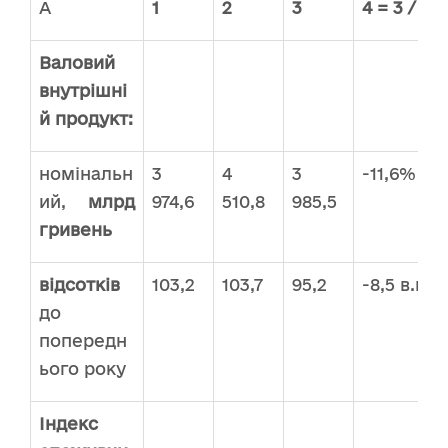
А
1
2
3
4 = 3 / 2
Валовий
внутрішні
й продукт:
номінальн
3
4
3
-11,6%
ий,
млрд
974,6
510,8
985,5
гривень
відсотків
103,2
103,7
95,2
-8,5 в.п.
до
попередн
ього року
Індекс