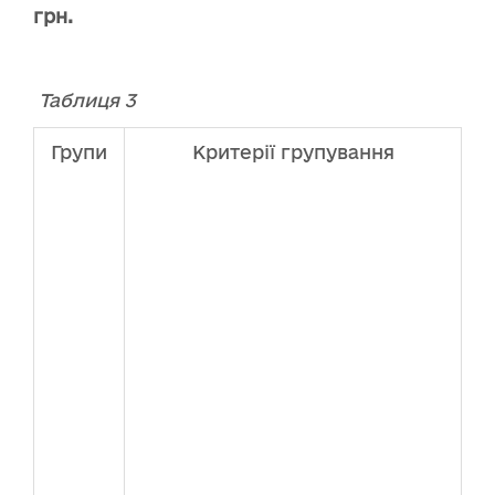
грн.
Таблиця 3
Групи
Критерії групування
Кі
-
ОТ
гр