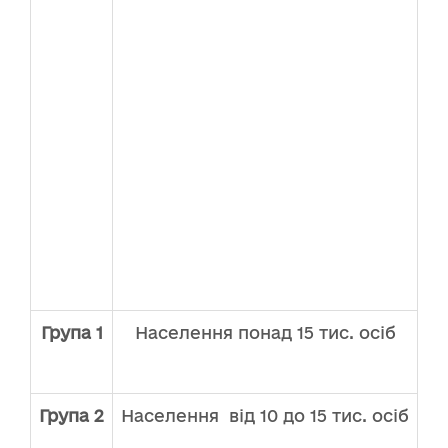
Група 1
Населення понад 15 тис. осіб
Група 2
Населення від 10 до 15 тис. осіб
1