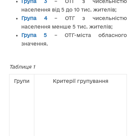
Група 3
– ОТГ з чисельністю
населення від 5 до 10 тис. жителів;
Група 4
– ОТГ з чисельністю
населення менше 5 тис. жителів;
Група 5
– ОТГ-міста обласного
значення.
Таблиця 1
Групи
Критерії групування
Кі
с
О