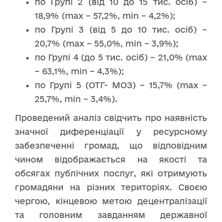
по Групі 2 (від 10 до 15 тис. осіб) –
18,9% (max – 57,2%, min – 4,2%);
по Групі 3 (від 5 до 10 тис. осіб) –
20,7% (max – 55,0%, min – 3,9%);
по Групі 4 (до 5 тис. осіб) – 21,0% (max
– 63,1%, min – 4,3%);
по Групі 5 (ОТГ- МОЗ) – 15,7% (max –
25,7%, min – 3,4%).
Проведений аналіз свідчить про наявність
значної диференціації у ресурсному
забезпеченні громад, що відповідним
чином відображається на якості та
обсягах публічних послуг, які отримують
громадяни на різних територіях. Своєю
чергою, кінцевою метою децентралізації
та головним завданням державної