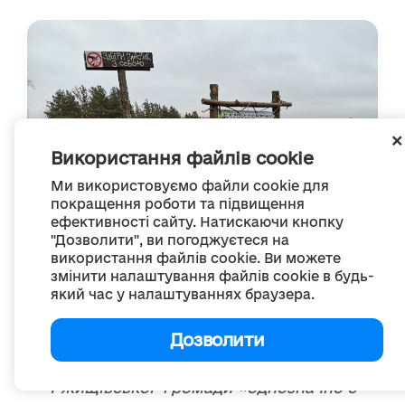
Використання файлів cookie
Ми використовуємо файли cookie для
покращення роботи та підвищення
ефективності сайту. Натискаючи кнопку
"Дозволити", ви погоджуєтеся на
використання файлів cookie. Ви можете
змінити налаштування файлів cookie в будь-
який час у налаштуваннях браузера.
З понад трьох десятків табличок,
встановлених Колосюком, жодну не
Дозволити
знищили вандали. Тому він переконаний: у
Ржищівської громади «однозначно є