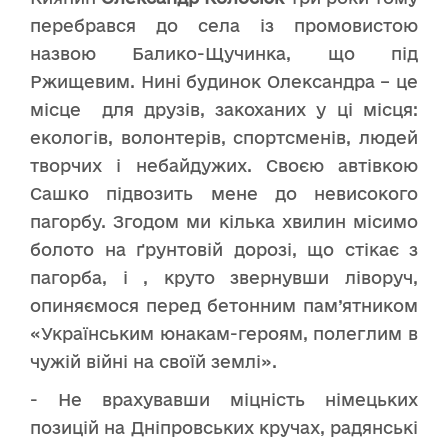
перебрався до села із промовистою
назвою Балико-Щучинка, що під
Ржищевим. Нині будинок Олександра – це
місце для друзів, закоханих у ці місця:
екологів, волонтерів, спортсменів, людей
творчих і небайдужих. Своєю автівкою
Сашко підвозить мене до невисокого
пагорбу. Згодом ми кілька хвилин місимо
болото на ґрунтовій дорозі, що стікає з
пагорба, і , круто звернувши ліворуч,
опиняємося перед бетонним пам’ятником
«Українським юнакам-героям, полеглим в
чужій війні на своїй землі».
- Не врахувавши міцність німецьких
позицій на Дніпровських кручах, радянські