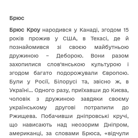
Брюс
Брюс Кроу
народився у Канаді, згодом 15
років прожив у США, в Техасі, де й
познайомився зі своєю майбутньою
дружиною – Деборою. Вони разом
захопилися слов’янською культурою і
згодом багато подорожували Європою.
Були у Росії, Білорусі та, звісно ж, в
Україні… Одного разу, приїхавши до Києва,
чоловік з дружиною завдяки своєму
українському другові потрапили до
Ржищева. Побачивши дніпровські кручі,
що нависають над неозорим Дніпром,
американці, за словами Брюса, «відчули