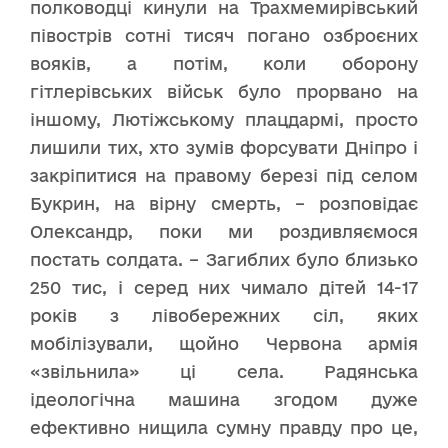
полководці кинули на Трахмемирівський
півострів сотні тисяч погано озброєних
вояків, а потім, коли оборону
гітлерівських військ було прорвано на
іншому, Лютіжському плацдармі, просто
лишили тих, хто зумів форсувати Дніпро і
закріпитися на правому березі під селом
Букрин, на вірну смерть, – розповідає
Олександр, поки ми роздивляємося
постать солдата. – Загиблих було близько
250 тис, і серед них чимало дітей 14-17
років з лівобережних сіл, яких
мобілізували, щойно Червона армія
«звільнила» ці села. Радянська
ідеологічна машина згодом дуже
ефективно нищила сумну правду про це,