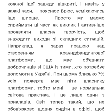
кожної ідеї завжди відкриті, і навіть у
важкі часи, – пояснює Брюс, усміхаючись
іще ширше. – Просто ми маємо
сприймати ці часи як виклик і активніше
проявляти власну творчість, щоб
знаходити виходи зі складних ситуацій.
Наприклад, я зараз працюю над
створенням краундфандингової
платформи, що має об’єднати
доброчинців зі США із тими, хто потребує
допомоги в Україні. При цьому близько 7%
усіх пожертв має піти власнику
платформи, тобто мені – це нормальна
світова практика. І це лише один з
прикладів. Світ тепер такий, що не
обов’язково щодня сидіти в офісі, щоб