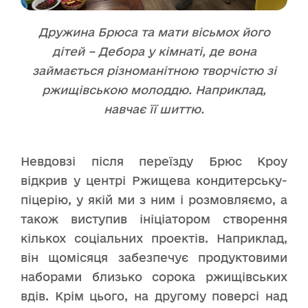
Дружина Брюса та мати вісьмох його
дітей – Дебора у кімнаті, де вона
займається різноманітною творчістю зі
ржищівською молоддю. Наприклад,
навчає її шиттю.
Невдовзі після переїзду Брюс Кроу
відкрив у центрі Ржищева кондитерську-
піцерію, у якій ми з ним і розмовляємо, а
також виступив ініціатором створення
кількох соціальних проектів. Наприклад,
він щомісяця забезпечує продуктовими
наборами близько сорока ржищівських
вдів. Крім цього, на другому поверсі над