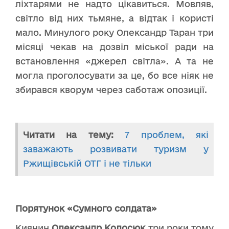
ліхтарями не надто цікавиться. Мовляв,
світло від них тьмяне, а відтак і користі
мало. Минулого року Олександр Таран три
місяці чекав на дозвіл міської ради на
встановлення «джерел світла». А та не
могла проголосувати за це, бо все ніяк не
збирався кворум через саботаж опозиції.
Читати на тему:
7 проблем, які
заважають розвивати туризм у
Ржищівській ОТГ і не тільки
Порятунок «Сумного солдата»
Киянин
Олександр Колосюк
три роки тому