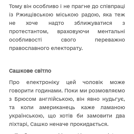
Тому він особливо і не прагне до співпраці
із Ржищівською міською радою, яка теж
не хоче надто зближуватися з
протестантом, враховуючи ментальні
особливості свого переважно
православного електорату.
Сашкове світло
Про електроніку цей чоловік може
говорити годинами. Поки ми розмовляємо
з Брюсом англійською, він явно нудьгує,
та коли американець каже ламаною
українською, що хотів би замовити два
ліхтарі, Сашко неначе прокидається.