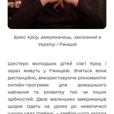
Брюс Кроу, американець, закоханий в
Україну і Ржищів
Шестеро молодших дітей сім’ї Кроу і
зараз живуть у Ржищеві. Вчяться вони
дистанційно, використовуючи різноманітні
онлайн-програми для домашнього
навчання та розвитку тих чи інших
здібностей. Двоє маленьких американців
щодня їздять на уроки до невеличкої
школи села Гребені, – здебільшого заради