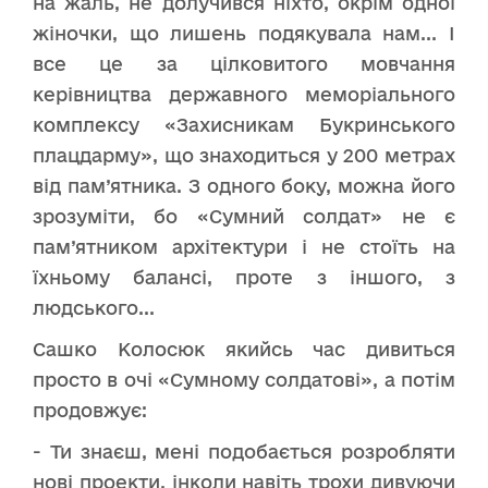
на жаль, не долучився ніхто, окрім одної
жіночки, що лишень подякувала нам... І
все це за цілковитого мовчання
керівництва державного меморіального
комплексу «Захисникам Букринського
плацдарму», що знаходиться у 200 метрах
від пам’ятника. З одного боку, можна його
зрозуміти, бо «Сумний солдат» не є
пам’ятником архітектури і не стоїть на
їхньому балансі, проте з іншого, з
людського...
Сашко Колосюк якийсь час дивиться
просто в очі «Сумному солдатові», а потім
продовжує:
- Ти знаєш, мені подобається розробляти
нові проекти, інколи навіть трохи дивуючи