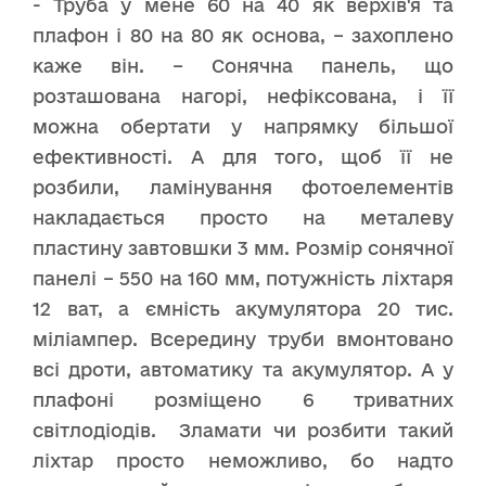
- Труба у мене 60 на 40 як верхів'я та
плафон і 80 на 80 як основа, – захоплено
каже він. – Сонячна панель, що
розташована нагорі, нефіксована, і її
можна обертати у напрямку більшої
ефективності. А для того, щоб її не
розбили, ламінування фотоелементів
накладається просто на металеву
пластину завтовшки 3 мм. Розмір сонячної
панелі – 550 на 160 мм, потужність ліхтаря
12 ват, а ємність акумулятора 20 тис.
міліампер. Всередину труби вмонтовано
всі дроти, автоматику та акумулятор. А у
плафоні розміщено 6 триватних
світлодіодів. Зламати чи розбити такий
ліхтар просто неможливо, бо надто