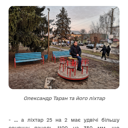
Олександр Таран та його ліхтар
- … а ліхтар 25 на 2 має удвічі більшу
сонячну панель 1100 на 350 мм, що