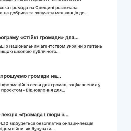
ьська громада на Одещині розпочала
и на добрива та залучати мешканців до...
рограму «Стійкі громади» для...
ці з Національним агентством України з питань
Вищою школою публічного...
апрошуємо громади на...
інформаційна сесія для громад, зацікавлених у
м проєктом «Відновлення для...
лекція «Громада і люди з...
14.30 відбудеться безоплатна онлайн-лекція
ідом війни: як будувати...