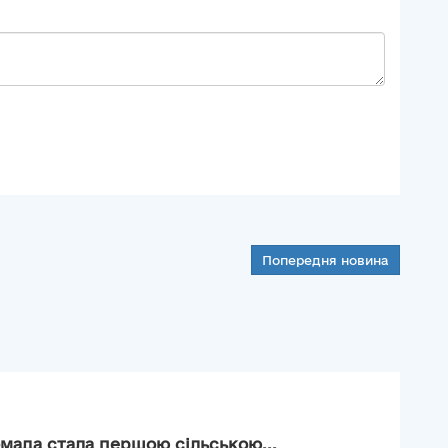
Попередня новина
мада стала першою сільською...