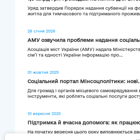
Уряд затвердив Порядок надання субвенції на 
житла для тимчасового та підтриманого прожива
28 січня 2026
АМУ озвучила проблеми надання соціальн
Асоціація міст України (АМУ) надала Міністерств
сім’ї та єдності України інформацію про...
01 жовтня 2025
Соціальний портал Мінсоцполітики: нові..
Для громад і органів місцевого самоврядування
інструменти, які роблять соціальні послуги досту
10 вересня 2025
Підтримка й вчасна допомога: як працюю
На початку вересня цього року виповнюється два
Рівненщині створили перші в області Центри пси