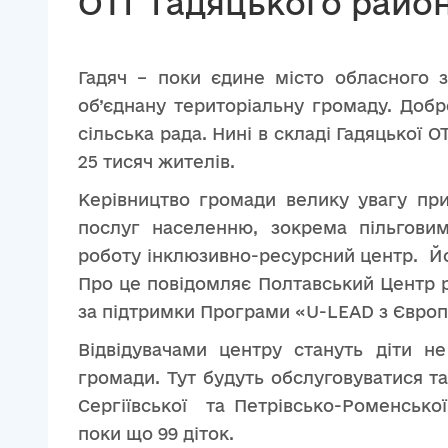
ОТГ Гадяцького райо
Гадяч – поки єдине місто обласного з
об’єднану територіальну громаду. Добр
сільська рада. Нині в складі Гадяцької 
25 тисяч жителів.
Керівництво громади велику увагу пр
послуг населенню, зокрема пільговим
роботу інклюзивно-ресурсний центр. Йо
Про це повідомляє Полтавський Центр 
за підтримки Програми «U-LEAD з Європ
Відвідувачами центру стануть діти не
громади. Тут будуть обслуговуватися т
Сергіївської та Петрівсько-Роменсько
поки що 99 діток.