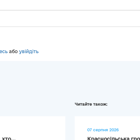
есь
або
увійдіть
Читайте також:
07 серпня 2026
хто...
Красносільська гро