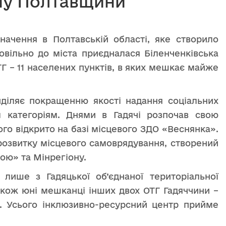
ну Полтавщини
начення в Полтавській області, яке створило
овільно до міста приєдналася Біленченківська
ОТГ – 11 населених пунктів, в яких мешкає майже
иділяє покращенню якості надання соціальних
 категоріям. Днями в Гадячі розпочав свою
го відкрито на базі місцевого ЗДО «Веснянка».
розвитку місцевого самоврядування, створений
ою» та Мінрегіону.
 лише з Гадяцької об’єднаної територіальної
акож юні мешканці інших двох ОТГ Гадяччини –
ї. Усього інклюзивно-ресурсний центр прийме