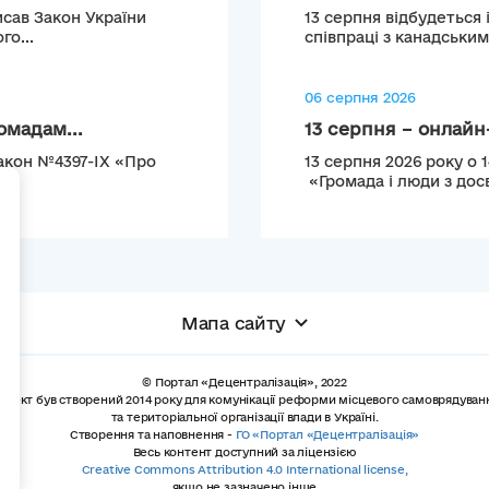
сав Закон України
13 серпня відбудеться 
го...
співпраці з канадськи
06 серпня 2026
омадам...
13 серпня – онлайн-
Закон №4397-IX «Про
13 серпня 2026 року о 
«Громада і люди з досв
+
Мапа сайту
© Портал «Децентралізація», 2022
роект був створений 2014 року для комунікації реформи місцевого самоврядуван
та територіальної організації влади в Україні.
Створення та наповнення -
ГО «Портал «Децентралізація»
Весь контент доступний за ліцензією
Creative Commons Attribution 4.0 International license,
якщо не зазначено інше