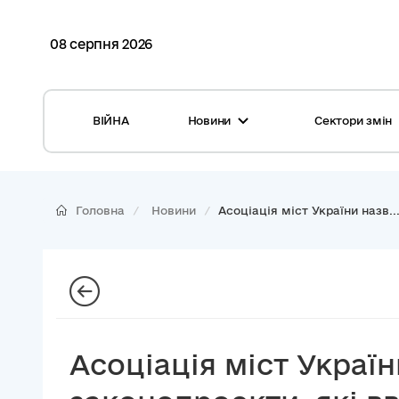
08 серпня 2026
ВІЙНА
Новини
Сектори змін
Усі новини
Місцеві бюджети
Міжнародна підтримка реформи
Громади: перелік та основні дані
Головна
Новини
Асоціація міст України назв..
Глосарій
Медицина
Календар подій
ЦНАП
Репортажі з громад
Безпека
Фотогалерея
Управління відходами
Асоціація міст Україн
Хмара тегів