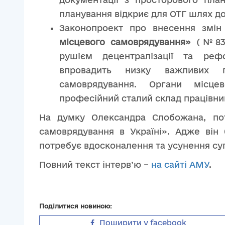
планування відкриє для ОТГ шлях до
Законопроект про внесення змі
місцевого самоврядування»
(№836
рушієм децентралізації та ре
впровадить низку важливих п
самоврядування. Органи місце
професійний сталий склад працівни
На думку Олександра Слобожана, по
самоврядування в Україні». Адже він
потребує вдосконалення та усунення су
Повний текст інтерв’ю –
на сайті АМУ
.
Поділитися новиною:
Поширити у facebook