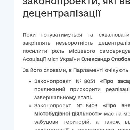
законопроекти, які 
децентралізації
Поки готуватимуться та схвалюватим
закріплять незворотність децентралі
посилити роль місцевого самовряду
Асоціації міст України
Олександр Слобо
За його словами, в Парламенті очікують
Законопроект №8051
«Про заса
покликаний прискорити реаліза
завершальному етапі.
Законопроект №6403
«Про вне
містобудівної діяльності»
має на ме
забудови територій, а також в
документації з просторового план