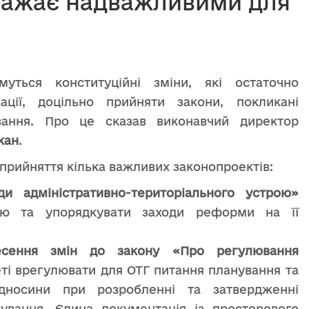
вважає надважливими для
уться конституційні зміни, які остаточно
зації, доцільно прийняти закони, покликані
вання. Про це сказав виконавчий директор
жан
.
 прийняття кілька важливих законопроектів:
ди адміністративно-територіального устрою»
цію та упорядкувати заходи реформи на її
сення змін до закону
«Про регулювання
ті врегулювати для ОТГ питання планування та
ідносини при розробленні та затвердженні
ування. Єдина документація із просторового