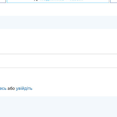
есь
або
увійдіть