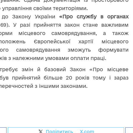
 управління своїми територіями.
н до Закону України
«Про службу в органах
9). У разі прийняття закон стане важливим
форми місцевого самоврядування, а також
оложень Європейської хартії місцевого
вого самоврядування зможуть формувати
ків з належними умовами оплати праці.
требує змін й базовий Закон «Про місцеве
 був прийнятий більше 20 років тому і зараз
перечностей з іншими законами.
Поділитись
на
X.com