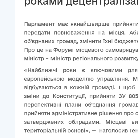
роками децентраліза
Парламент має якнайшвидше прийняти з
передати повноваження на місця. Аб
об’єднаних громад, змінити їхні бюджет
Про це на Форумі місцевого самоврядува
міністр – Міністр регіонального розвитк
«Найближчі роки є ключовими для
європейською моделлю управління. Ми
відбуваються в кожній громаді. І щоб 
зміни до Конституції, прийняти ЗУ 8
перспективні плани об’єднання грома
прийняти адміністративне рішення про о
затверджених облрадами. Місцеві в
територіальній основі», — наголосив Ген