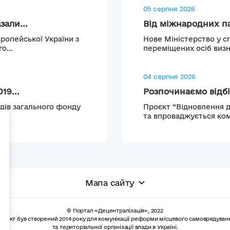
05 серпня 2026
зали...
Від міжнародних па
ропейської України з
Нове Міністерство у с
о...
переміщених осіб визна
04 серпня 2026
19...
Розпочинаємо відбір
одів загального фонду
Проєкт “Відновлення д
.
та впроваджується компа
+
Мапа сайту
© Портал «Децентралізація», 2022
роект був створений 2014 року для комунікації реформи місцевого самоврядуван
та територіальної організації влади в Україні.