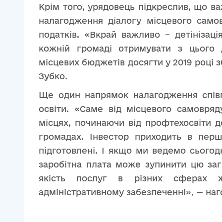
Крім того, урядовець підкреслив, що 
налагодження діалогу місцевого само
податків. «Вкрай важливо – детінізаці
кожній громаді отримувати з цього 
місцевих бюджетів досягти у 2019 році з
Зубко.
Ще один напрямок налагодження співп
освіти. «Саме від місцевого самовря
місцях, починаючи від профтехосвіти до
громадах. Інвестор приходить в пер
підготовлені. І якщо ми ведемо сьогод
заробітна плата може зупинити цю за
якість послуг в різних сферах жи
адміністративному забезпеченні», — наг