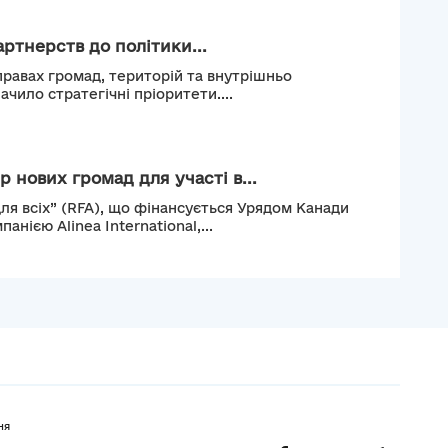
ртнерств до політики...
правах громад, територій та внутрішньо
чило стратегічні пріоритети....
 нових громад для участі в...
ля всіх” (RFA), що фінансується Урядом Канади
нією Alinea International,...
ня