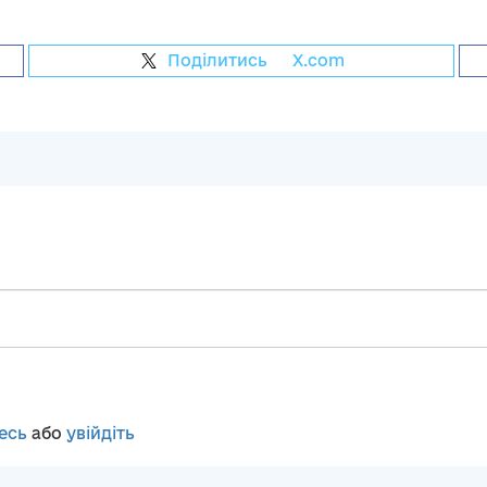
Поділитись
на
X.com
есь
або
увійдіть