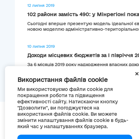
12 липня 2019
102 райони замість 490: у Мінрегіоні пока
Сьогодні вперше презентую модель ідеальної єв
новою моделлю адміністративно-територіальног
10 липня 2019
Доходи місцевих бюджетів за І півріччя 20
За 6 місяців 2019 року надходження власних дох
місцевих бюджетів України зросли на +21,1 млрд..
Використання файлів cookie
Ми використовуємо файли cookie для
покращення роботи та підвищення
ефективності сайту. Натискаючи кнопку
"Дозволити", ви погоджуєтеся на
використання файлів cookie. Ви можете
змінити налаштування файлів cookie в будь-
який час у налаштуваннях браузера.
П