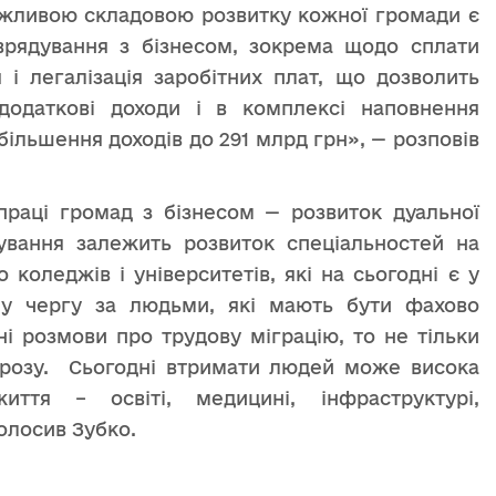
важливою складовою розвитку кожної громади є
врядування з бізнесом, зокрема щодо сплати
я і легалізація заробітних плат, що дозволить
додаткові доходи і в комплексі наповнення
більшення доходів до 291 млрд грн», — розповів
раці громад з бізнесом — розвиток дуальної
дування залежить розвиток спеціальностей на
 коледжів і університетів, які на сьогодні є у
шу чергу за людьми, які мають бути фахово
ні розмови про трудову міграцію, то не тільки
грозу. Сьогодні втримати людей може висока
ття – освіті, медицині, інфраструктурі,
олосив Зубко.