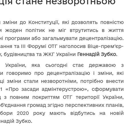
ція стане незворотньою
міни до Конституції, які дозволять повністю
и жоден політик не міг втрутитись в життя
ні програми або загальмувати децентралізацію.
ння та III Форумі ОТГ наголосив Віце-прем’єр-
у, будівництва та ЖКГ України
Геннадій Зубко
.
 України, яка сьогодні стає державою з
 говоримо про децентралізацію і зміни, які
ці зміни стали незворотніми, потрібно внести
051 «Про засади адмінтерустрою», сформувати
д з повним покриттям ОТГ території України,
б’єднання громад згідно перспективних планів,
ибори 2020 року мають відбутись на новій
надій Зубко.