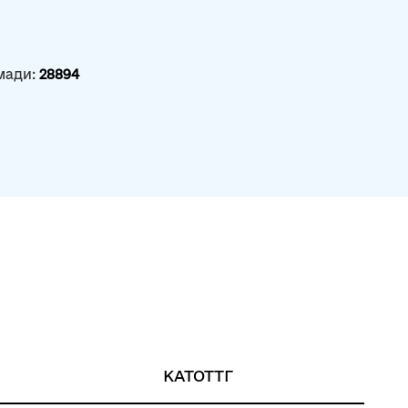
мади:
28894
КАТОТТГ