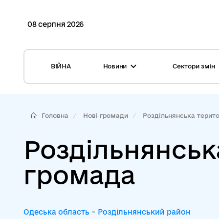
08 серпня 2026
ВІЙНА
Новини
Сектори змін
Усі новини
Місцеві бюджети
Міжнародна підтримка реформи
Громади: перелік та основні дані
Головна
Нові громади
Роздільнянська територ
Глосарій
Медицина
Роздільнянськ
Календар подій
ЦНАП
громада
Репортажі з громад
Безпека
Фотогалерея
Управління відходами
Одеська область
-
Роздільнянський район
Хмара тегів