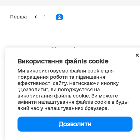
Перша
1
2
Мапа сайту
Використання файлів cookie
Ми використовуємо файли cookie для
покращення роботи та підвищення
ефективності сайту. Натискаючи кнопку
© Портал «Децентралізація», 2022
"Дозволити", ви погоджуєтеся на
Проект був створений 2014 року для комунікації реформи місцевого
використання файлів cookie. Ви можете
самоврядування
змінити налаштування файлів cookie в будь-
та територіальної організації влади в Україні.
Створення та наповнення -
ГО «Портал «Децентралізація»
який час у налаштуваннях браузера.
Весь контент доступний за ліцензією
Creative Commons Attribution 4.0 International license,
якщо не зазначено інше
Дозволити