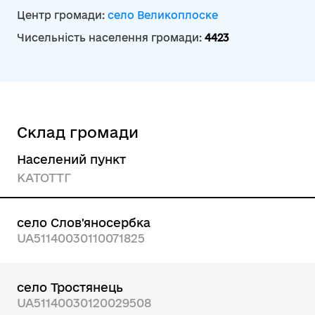
Центр громади:
село Великоплоске
Чисельність населення громади:
4423
Склад громади
Населений пункт
КАТОТТГ
село Слов'яносербка
UA51140030110071825
село Тростянець
UA51140030120029508