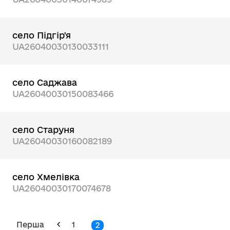
село Підгір'я
UA26040030130033111
село Саджава
UA26040030150083466
село Старуня
UA26040030160082189
село Хмелівка
UA26040030170074678
Перша
1
2