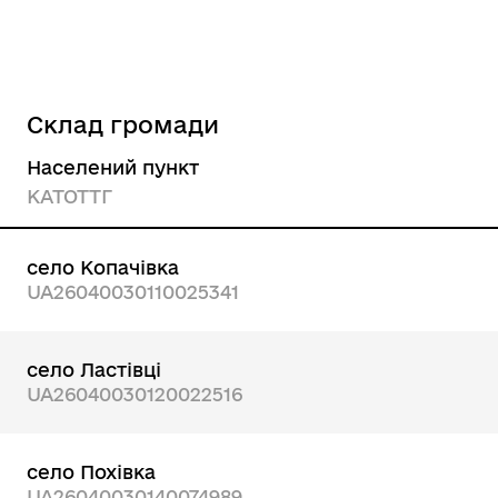
Склад громади
Населений пункт
КАТОТТГ
село Копачівка
UA26040030110025341
село Ластівці
UA26040030120022516
село Похівка
UA26040030140074989