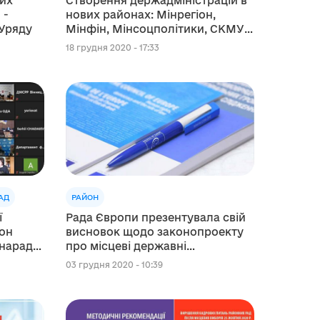
их
Створення держадміністрацій в
 -
нових районах: Мінрегіон,
 Уряду
Мінфін, Мінсоцполітики, СКМУ
та ОДА обговорили план дій
18 грудня 2020 - 17:33
АД
РАЙОН
ї
Рада Європи презентувала свій
іон
висновок щодо законопроекту
 наради
про місцеві державні
адміністрації в Україні
03 грудня 2020 - 10:39