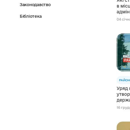
Які с
Законодавство
в міс
адмін
Бібліотека
реком
04 січня
РАЙОН
Уряд 
утвор
держа
16 груд