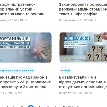
 адміністративно-
Законопроект про місцев
оріальний устрій –
державні адміністрації №
активна мапа та основні
текст + інфографіка
опада 2020 - 10:07
03 листопада 2020 - 19:17
ОДАВЧЕ ЗАБЕЗПЕЧЕННЯ
РАЙОН
анізація громад і районів:
Ви запитували – ми
опроект 3651-д Парламент
відповідаємо: основне, 
розглянути 3 листопада
стосується органів місц
самоврядування та держ
ня 2020 - 12:20
08 жовтня 2020 - 18:00
влади у зв’язку з утворе
нових районів