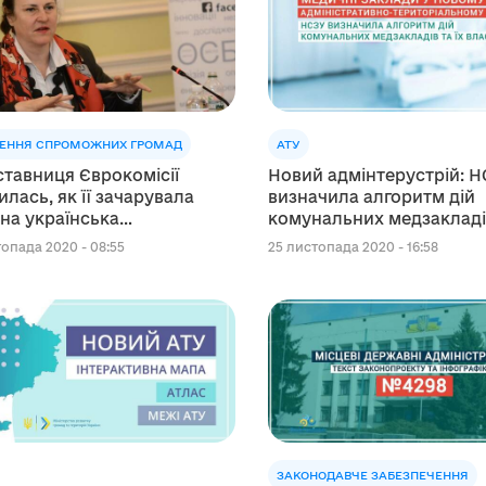
ЕННЯ СПРОМОЖНИХ ГРОМАД
АТУ
тавниця Єврокомісії
Новий адмінтерустрій: 
илась, як її зачарувала
визначила алгоритм дій
на українська
комунальних медзакладів
тралізація
власників
опада 2020 - 08:55
25 листопада 2020 - 16:58
ЗАКОНОДАВЧЕ ЗАБЕЗПЕЧЕННЯ