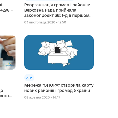
і
Реорганізація громад і районів:
4298 –
Верховна Рада прийняла
законопроект 3651-д в першому
читанні
03 листопада 2020 - 12:50
АТУ
Мережа "ОПОРА" створила карту
що
нових районів і громад України
евого
08 жовтня 2020 - 14:47
авної
нням