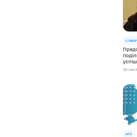
СТВОР
Предс
поділ
успіш
децен
30 лист
АТУ