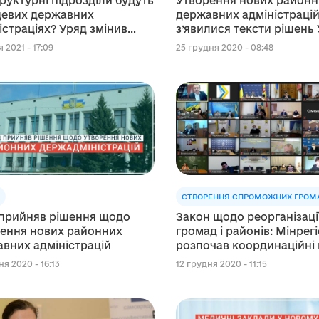
труктурні підрозділи будуть
Утворення нових районн
цевих державних
державних адміністрацій
істраціях? Уряд змінив
з’явилися тексти рішень
ендаційний перелік
 2021 - 17:09
25 грудня 2020 - 08:48
СТВОРЕННЯ СПРОМОЖНИХ ГРОМ
прийняв рішення щодо
Закон щодо реорганізаці
ення нових районних
громад і районів: Мінрег
вних адміністрацій
розпочав координаційні
з регіонами
ня 2020 - 16:13
12 грудня 2020 - 11:15