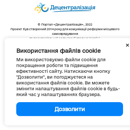
© Портал «Децентралізація», 2022
Проект був створений 2014 року для комунікації реформи місцевого
самоврядування
та територіальної організації влади в Україні.
Створення та наповнення -
ГО «Портал «Децентралізація»
Весь контент доступний за ліцензією
Використання файлів cookie
Creative Commons Attribution 4.0 International license,
якщо не зазначено інше
Ми використовуємо файли cookie для
покращення роботи та підвищення
ефективності сайту. Натискаючи кнопку
"Дозволити", ви погоджуєтеся на
використання файлів cookie. Ви можете
змінити налаштування файлів cookie в будь-
який час у налаштуваннях браузера.
Дозволити