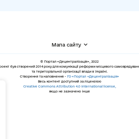
Мапа сайту
© Портал «Децентралізація», 2022
роект був створений 2014 року для комунікації реформи місцевого самоврядуван
та територіальної організації влади в Україні.
Створення та наповнення -
ГО «Портал «Децентралізація»
Весь контент доступний за ліцензією
+
Creative Commons Attribution 4.0 International license,
якщо не зазначено інше