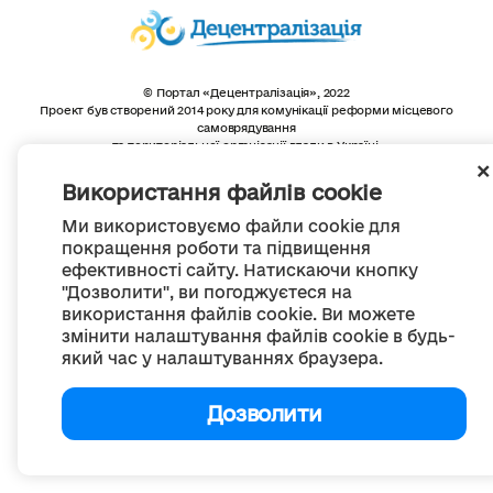
© Портал «Децентралізація», 2022
Проект був створений 2014 року для комунікації реформи місцевого
самоврядування
та територіальної організації влади в Україні.
Створення та наповнення -
ГО «Портал «Децентралізація»
Весь контент доступний за ліцензією
Використання файлів cookie
Creative Commons Attribution 4.0 International license,
якщо не зазначено інше
Ми використовуємо файли cookie для
покращення роботи та підвищення
ефективності сайту. Натискаючи кнопку
"Дозволити", ви погоджуєтеся на
використання файлів cookie. Ви можете
змінити налаштування файлів cookie в будь-
який час у налаштуваннях браузера.
Дозволити