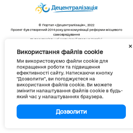
© Портал «Децентралізація», 2022
Проект був створений 2014 року для комунікації реформи місцевого
самоврядування
та територіальної організації влади в Україні.
Створення та наповнення -
ГО «Портал «Децентралізація»
Весь контент доступний за ліцензією
Використання файлів cookie
Creative Commons Attribution 4.0 International license,
якщо не зазначено інше
Ми використовуємо файли cookie для
покращення роботи та підвищення
ефективності сайту. Натискаючи кнопку
"Дозволити", ви погоджуєтеся на
використання файлів cookie. Ви можете
змінити налаштування файлів cookie в будь-
який час у налаштуваннях браузера.
Дозволити