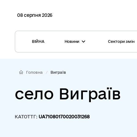
08 серпня 2026
ВІЙНА
Новини
Сектори змін
Усі новини
Місцеві бюджети
Міжнародна підтримка реформи
Громади: перелік та основні дані
Головна
Виграїв
Глосарій
Медицина
село Виграїв
Календар подій
ЦНАП
Репортажі з громад
Безпека
КАТОТТГ:
UA71080170020031268
Фотогалерея
Управління відходами
Хмара тегів