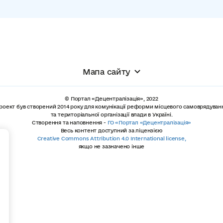
Мапа сайту
© Портал «Децентралізація», 2022
роект був створений 2014 року для комунікації реформи місцевого самоврядуван
та територіальної організації влади в Україні.
Створення та наповнення -
ГО «Портал «Децентралізація»
Весь контент доступний за ліцензією
+
Creative Commons Attribution 4.0 International license,
якщо не зазначено інше