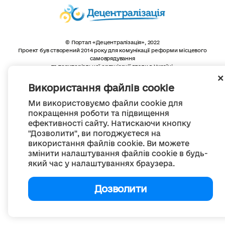
© Портал «Децентралізація», 2022
Проект був створений 2014 року для комунікації реформи місцевого
самоврядування
та територіальної організації влади в Україні.
Створення та наповнення -
ГО «Портал «Децентралізація»
Весь контент доступний за ліцензією
Використання файлів cookie
Creative Commons Attribution 4.0 International license,
якщо не зазначено інше
Ми використовуємо файли cookie для
покращення роботи та підвищення
ефективності сайту. Натискаючи кнопку
"Дозволити", ви погоджуєтеся на
використання файлів cookie. Ви можете
змінити налаштування файлів cookie в будь-
який час у налаштуваннях браузера.
Дозволити