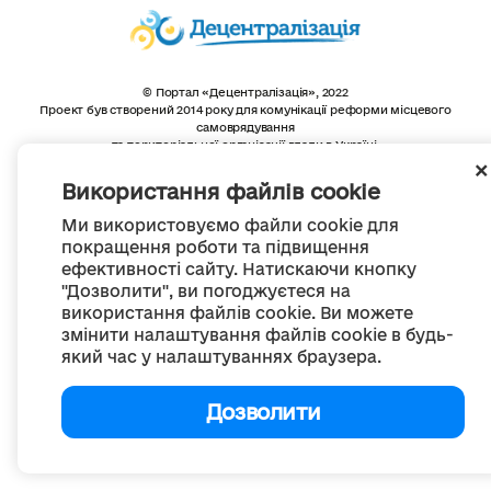
© Портал «Децентралізація», 2022
Проект був створений 2014 року для комунікації реформи місцевого
самоврядування
та територіальної організації влади в Україні.
Створення та наповнення -
ГО «Портал «Децентралізація»
Весь контент доступний за ліцензією
Використання файлів cookie
Creative Commons Attribution 4.0 International license,
якщо не зазначено інше
Ми використовуємо файли cookie для
покращення роботи та підвищення
ефективності сайту. Натискаючи кнопку
"Дозволити", ви погоджуєтеся на
використання файлів cookie. Ви можете
змінити налаштування файлів cookie в будь-
який час у налаштуваннях браузера.
Дозволити