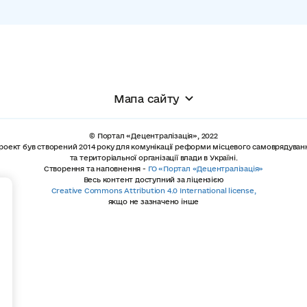
Мапа сайту
© Портал «Децентралізація», 2022
роект був створений 2014 року для комунікації реформи місцевого самоврядуван
та територіальної організації влади в Україні.
Створення та наповнення -
ГО «Портал «Децентралізація»
Весь контент доступний за ліцензією
+
Creative Commons Attribution 4.0 International license,
якщо не зазначено інше