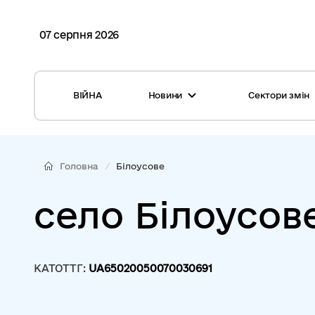
07 серпня 2026
ВІЙНА
Новини
Сектори змін
Усі новини
Місцеві бюджети
Міжнародна підтримка реформи
Громади: перелік та основні дані
Головна
Білоусове
Глосарій
Медицина
село Білоусов
Календар подій
ЦНАП
Репортажі з громад
Безпека
КАТОТТГ:
UA65020050070030691
Фотогалерея
Управління відходами
Хмара тегів