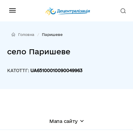
Головна
Паришеве
село Паришеве
КАТОТТГ:
UA65100010090049963
Мапа сайту