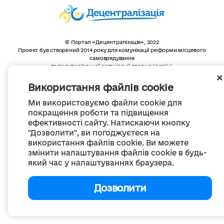
© Портал «Децентралізація», 2022
Проект був створений 2014 року для комунікації реформи місцевого
самоврядування
та територіальної організації влади в Україні.
Створення та наповнення -
ГО «Портал «Децентралізація»
Весь контент доступний за ліцензією
Використання файлів cookie
Creative Commons Attribution 4.0 International license,
якщо не зазначено інше
Ми використовуємо файли cookie для
покращення роботи та підвищення
ефективності сайту. Натискаючи кнопку
"Дозволити", ви погоджуєтеся на
використання файлів cookie. Ви можете
змінити налаштування файлів cookie в будь-
який час у налаштуваннях браузера.
Дозволити