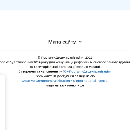
Мапа сайту
© Портал «Децентралізація», 2022
роект був створений 2014 року для комунікації реформи місцевого самоврядуван
та територіальної організації влади в Україні.
Створення та наповнення -
ГО «Портал «Децентралізація»
Весь контент доступний за ліцензією
+
Creative Commons Attribution 4.0 International license,
якщо не зазначено інше