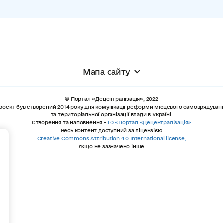
Мапа сайту
© Портал «Децентралізація», 2022
роект був створений 2014 року для комунікації реформи місцевого самоврядуван
та територіальної організації влади в Україні.
Створення та наповнення -
ГО «Портал «Децентралізація»
Весь контент доступний за ліцензією
+
Creative Commons Attribution 4.0 International license,
якщо не зазначено інше