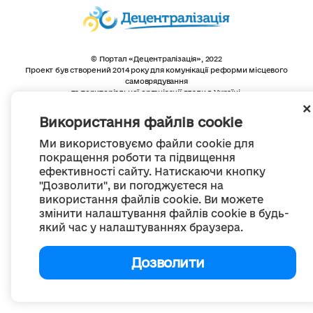
© Портал «Децентралізація», 2022
Проект був створений 2014 року для комунікації реформи місцевого
самоврядування
та територіальної організації влади в Україні.
Створення та наповнення -
ГО «Портал «Децентралізація»
Весь контент доступний за ліцензією
Використання файлів cookie
Creative Commons Attribution 4.0 International license,
якщо не зазначено інше
Ми використовуємо файли cookie для
покращення роботи та підвищення
ефективності сайту. Натискаючи кнопку
"Дозволити", ви погоджуєтеся на
використання файлів cookie. Ви можете
змінити налаштування файлів cookie в будь-
який час у налаштуваннях браузера.
Дозволити