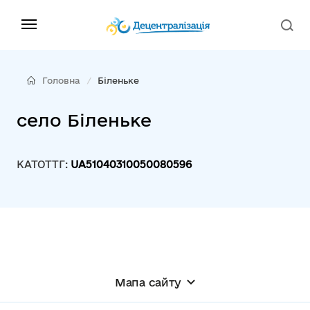
Головна
Біленьке
село Біленьке
КАТОТТГ:
UA51040310050080596
Мапа сайту