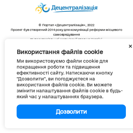
© Портал «Децентралізація», 2022
Проект був створений 2014 року для комунікації реформи місцевого
самоврядування
та територіальної організації влади в Україні.
Створення та наповнення -
ГО «Портал «Децентралізація»
Весь контент доступний за ліцензією
Використання файлів cookie
Creative Commons Attribution 4.0 International license,
якщо не зазначено інше
Ми використовуємо файли cookie для
покращення роботи та підвищення
ефективності сайту. Натискаючи кнопку
"Дозволити", ви погоджуєтеся на
використання файлів cookie. Ви можете
змінити налаштування файлів cookie в будь-
який час у налаштуваннях браузера.
Дозволити