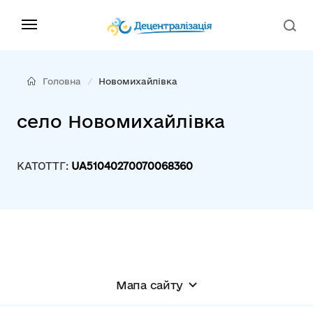
Головна
Новомихайлівка
село Новомихайлівка
КАТОТТГ:
UA51040270070068360
Мапа сайту