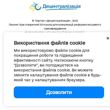
© Портал «Децентралізація», 2022
Проект був створений 2014 року для комунікації реформи місцевого
самоврядування
та територіальної організації влади в Україні.
Створення та наповнення -
ГО «Портал «Децентралізація»
Весь контент доступний за ліцензією
Використання файлів cookie
Creative Commons Attribution 4.0 International license,
якщо не зазначено інше
Ми використовуємо файли cookie для
покращення роботи та підвищення
ефективності сайту. Натискаючи кнопку
"Дозволити", ви погоджуєтеся на
використання файлів cookie. Ви можете
змінити налаштування файлів cookie в будь-
який час у налаштуваннях браузера.
Дозволити