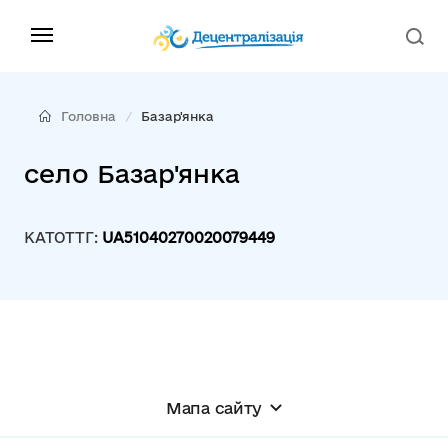
Головна
Базар'янка
село Базар'янка
КАТОТТГ:
UA51040270020079449
Мапа сайту